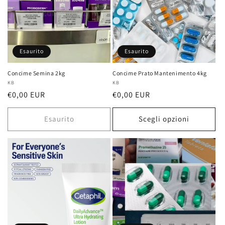
Esaurito
Esaurito
Concime Semina 2kg
Concime Prato Mantenimento 4kg
Fornitore:
KB
Fornitore:
KB
Prezzo
€0,00 EUR
Prezzo
€0,00 EUR
di
di
listino
listino
Esaurito
Scegli opzioni