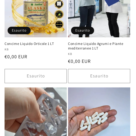
Esaurito
Esaurito
Concime Liquido Orticole 1 LT
Concime Liquido Agrumi e Piante
mediterranee 1 LT
Fornitore:
KB
Fornitore:
KB
Prezzo
€0,00 EUR
Prezzo
€0,00 EUR
di
di
listino
listino
Esaurito
Esaurito