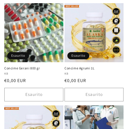
Esaurito
Esaurito
Concime Gerani 800 gr
Concime Agrumi 1L
Fornitore:
KB
Fornitore:
KB
Prezzo
€0,00 EUR
Prezzo
€0,00 EUR
di
di
listino
listino
Esaurito
Esaurito