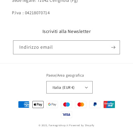
Sede legale: 71042 Cerignola (Fg)
P.Iva : 04218070714
Iscriviti alla Newsletter
Indirizzo email
Paese/Area geografica
Italia (EUR €)
Metodi
di
pagamento
© 2025,
Farmagrishop.it
Powered by Shopify