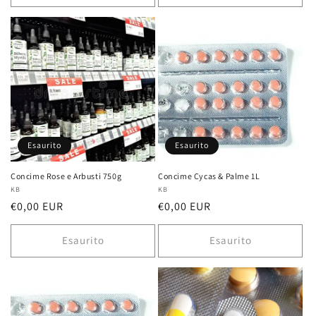
Esaurito
Esaurito
Concime Rose e Arbusti 750g
Concime Cycas & Palme 1L
Fornitore:
KB
Fornitore:
KB
Prezzo
€0,00 EUR
Prezzo
€0,00 EUR
di
di
listino
listino
Esaurito
Esaurito