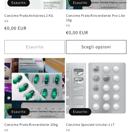
Esaurito
Esaurito
Concime Prato Antistress 2 KG
Concime Prato Rinverdente Pro-Lite
2kg
Fornitore:
KB
Fornitore:
KB
Prezzo
€0,00 EUR
Prezzo
€0,00 EUR
di
di
listino
listino
Esaurito
Scegli opzioni
Esaurito
Esaurito
Concime Prato Rinverdente 20kg
Concime Speciale Unistar 1 LT
Fornitore:
KB
Fornitore:
KB