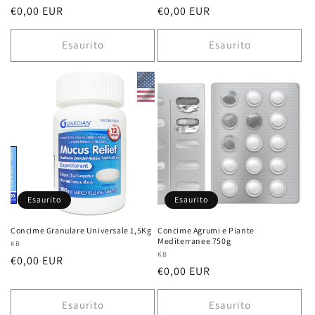
Prezzo
€0,00 EUR
Prezzo
€0,00 EUR
di
di
listino
listino
Esaurito
Esaurito
Esaurito
Esaurito
Concime Granulare Universale 1,5Kg
Concime Agrumi e Piante
Mediterranee 750g
Fornitore:
KB
Fornitore:
KB
Prezzo
€0,00 EUR
Prezzo
€0,00 EUR
di
di
listino
listino
Esaurito
Esaurito