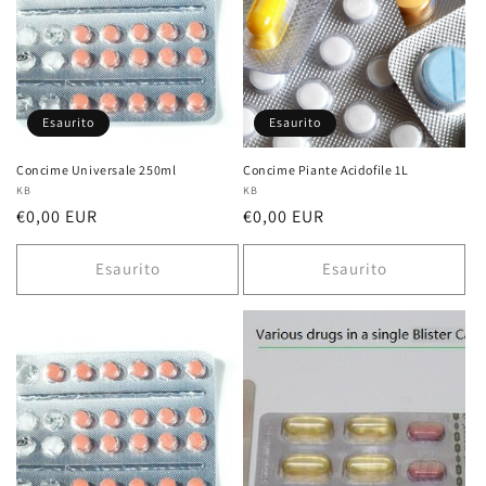
Esaurito
Esaurito
Concime Universale 250ml
Concime Piante Acidofile 1L
Fornitore:
KB
Fornitore:
KB
Prezzo
€0,00 EUR
Prezzo
€0,00 EUR
di
di
listino
listino
Esaurito
Esaurito