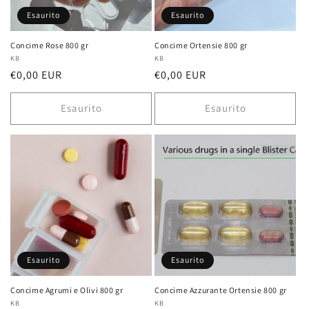
Esaurito
Esaurito
Concime Rose 800 gr
Concime Ortensie 800 gr
Fornitore:
KB
Fornitore:
KB
Prezzo
€0,00 EUR
Prezzo
€0,00 EUR
di
di
listino
listino
Esaurito
Esaurito
Esaurito
Esaurito
Concime Agrumi e Olivi 800 gr
Concime Azzurante Ortensie 800 gr
Fornitore:
KB
Fornitore:
KB