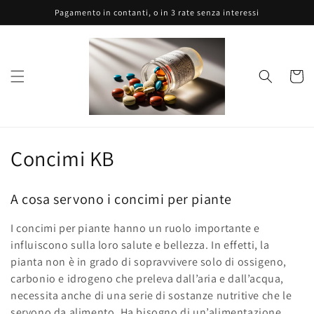
Vai
Pagamento in contanti, o in 3 rate senza interessi
direttamente
ai contenuti
Carrell
C
Concimi KB
o
A cosa servono i concimi per piante
l
I concimi per piante hanno un ruolo importante e
l
influiscono sulla loro salute e bellezza. In effetti, la
e
pianta non è in grado di sopravvivere solo di ossigeno,
carbonio e idrogeno che preleva dall’aria e dall’acqua,
z
necessita anche di una serie di sostanze nutritive che le
servono da alimento. Ha bisogno di un’alimentazione