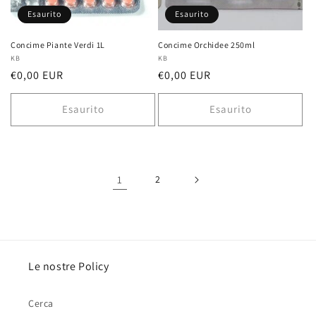
Esaurito
Esaurito
Concime Piante Verdi 1L
Concime Orchidee 250ml
Fornitore:
KB
Fornitore:
KB
Prezzo
€0,00 EUR
Prezzo
€0,00 EUR
di
di
listino
listino
Esaurito
Esaurito
1
2
Le nostre Policy
Cerca