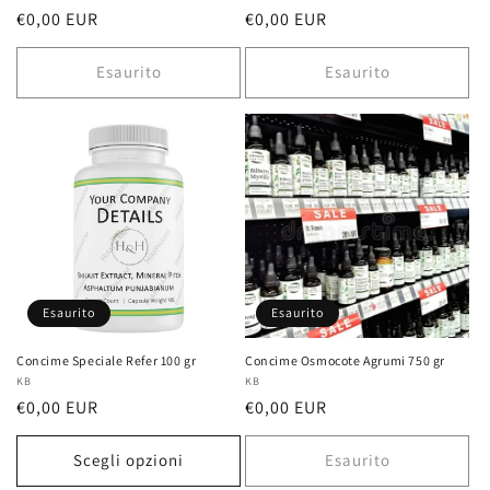
Prezzo
€0,00 EUR
Prezzo
€0,00 EUR
di
di
listino
listino
Esaurito
Esaurito
Esaurito
Esaurito
Concime Speciale Refer 100 gr
Concime Osmocote Agrumi 750 gr
Fornitore:
KB
Fornitore:
KB
Prezzo
€0,00 EUR
Prezzo
€0,00 EUR
di
di
listino
listino
Scegli opzioni
Esaurito