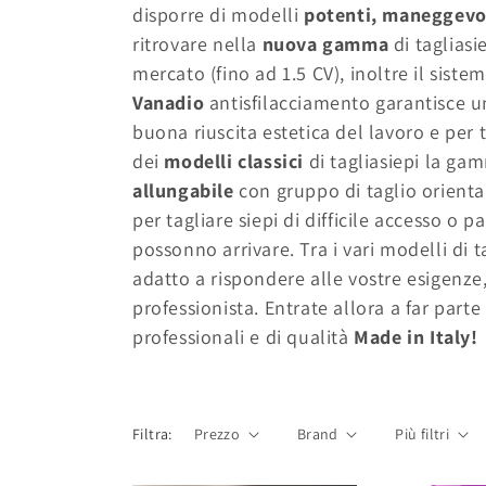
l
disporre di modelli
potenti, maneggevoli
ritrovare nella
nuova gamma
di taglias
l
mercato (fino ad 1.5 CV), inoltre il sistem
Vanadio
antisfilacciamento garantisce u
e
buona riuscita estetica del lavoro e per
dei
modelli classici
di tagliasiepi la ga
z
allungabile
con gruppo di taglio orient
per tagliare siepi di difficile accesso o
i
possonno arrivare. Tra i vari modelli di 
adatto a rispondere alle vostre esigenz
o
professionista. Entrate allora a far part
professionali e di qualità
Made in Italy!
n
e
Filtra:
Prezzo
Brand
Più filtri
: