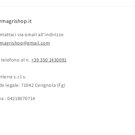
rmagrishop.it
tattaci via email all'indirizzo
rmagrishop@gmail.com
 telefono al n. ‭‭
+39 350 1430091
iterra s.r.l.s.
de legale: 71042 Cerignola (Fg)
Iva : 04218070714