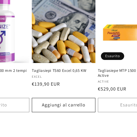
Esaurito
 600 mm 2 tempi
Tagliasiepi TS60 Excel 0,65 KW
Tagliasiepe MTP 1500
Active
Fornitore:
EXCEL
Fornitore:
ACTIVE
Prezzo
€139,90 EUR
Prezzo
€529,00 EUR
di
di
listino
listino
rito
Aggiungi al carrello
Esaurit