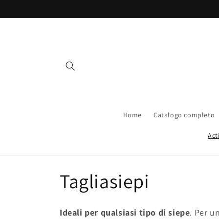
Vai
direttamente
ai contenuti
Home
Catalogo completo
Act
C
Tagliasiepi
o
Ideali per qualsiasi tipo di siepe
. Per u