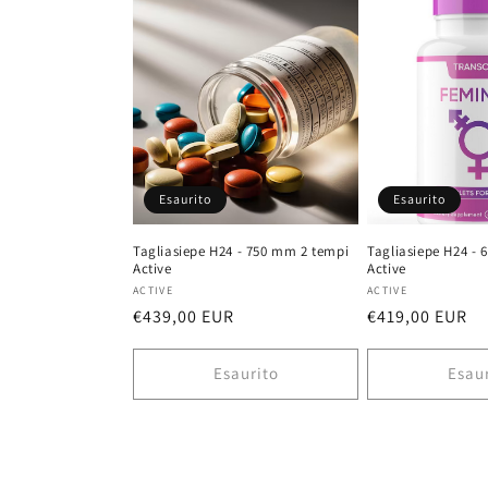
Esaurito
Esaurito
Tagliasiepe H24 - 750 mm 2 tempi
Tagliasiepe H24 -
Active
Active
Fornitore:
Fornitore:
ACTIVE
ACTIVE
Prezzo
€439,00 EUR
Prezzo
€419,00 EUR
di
di
listino
listino
Esaurito
Esau