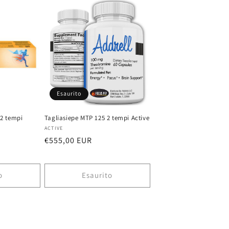
Esaurito
 2 tempi
Tagliasiepe MTP 125 2 tempi Active
Fornitore:
ACTIVE
Prezzo
€555,00 EUR
di
listino
o
Esaurito