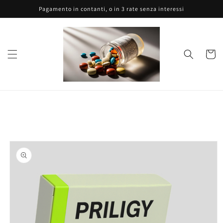
Vai
Pagamento in contanti, o in 3 rate senza interessi
direttamente
ai contenuti
Carrell
Passa alle
informazioni
sul prodotto