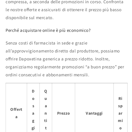
compressa, a seconda delle promozioni in corso. Confronta
le nostre offerte e assicurati di ottenere il prezzo più basso
disponibile sul mercato.
Perché acquistare online è più economico?
Senza costi di farmacista in sede e grazie
all’approvvigionamento diretto dal produttore, possiamo
offrire Dapoxetina generica a prezzo ridotto. Inoltre,
organizziamo regolarmente promozioni “a buon prezzo” per
ordini consecutivi e abbonamenti mensili.
D
Q
o
u
Ri
s
a
sp
Offert
a
n
Prezzo
Vantaggi
ar
a
g
ti
mi
gi
t
o