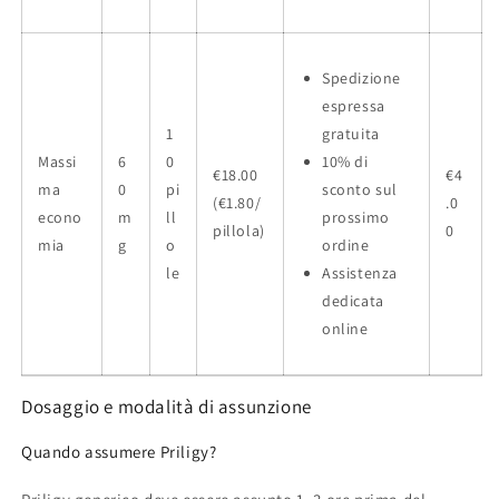
Spedizione
espressa
1
gratuita
Massi
6
0
10% di
€18.00
€4
ma
0
pi
sconto sul
(€1.80/
.0
econo
m
ll
prossimo
pillola)
0
mia
g
o
ordine
le
Assistenza
dedicata
online
Dosaggio e modalità di assunzione
Quando assumere Priligy?