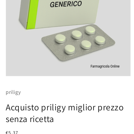
Apri
contenuti
multimediali
priligy
1
in
finestra
Acquisto priligy miglior prezzo
modale
senza ricetta
Prezzo
€5.37