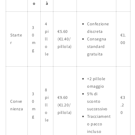
o
à
4
Confezione
3
pi
€5.60
discreta
Starte
0
€1.
ll
(€1.40/
Consegna
r
m
00
o
pillola)
standard
g
le
gratuita
+2 pillole
omaggio
8
3
5% di
pi
€9.60
€3
Conve
0
sconto
ll
(€1.20/
.2
nienza
m
successivo
o
pillola)
0
g
Tracciament
le
o pacco
incluso