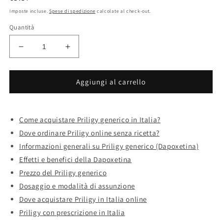
di
Imposte incluse.
Spese di spedizione
calcolate al check-out.
listino
Quantità
Diminuisci
Aumenta
quantità
quantità
per
per
Acquisto
Acquisto
Aggiungi al carrello
priligy
priligy
miglior
miglior
prezzo
prezzo
Come acquistare Priligy generico in Italia?
senza
senza
Dove ordinare Priligy online senza ricetta?
ricetta
ricetta
Informazioni generali su Priligy generico (Dapoxetina)
Effetti e benefici della Dapoxetina
Prezzo del Priligy generico
Dosaggio e modalità di assunzione
Dove acquistare Priligy in Italia online
Priligy con prescrizione in Italia