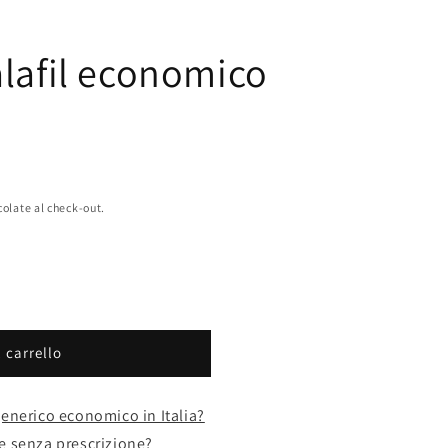
alafil economico
colate al check-out.
 carrello
generico economico in Italia?
ne senza prescrizione?