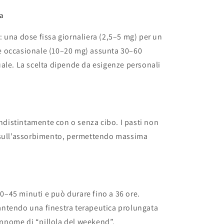
ta
 una dose fissa giornaliera (2,5–5 mg) per un
e occasionale (10–20 mg) assunta 30–60
ale. La scelta dipende da esigenze personali
indistintamente con o senza cibo. I pasti non
 sull’assorbimento, permettendo massima
 30–45 minuti e può durare fino a 36 ore.
arantendo una finestra terapeutica prolungata
rannome di “pillola del weekend”.