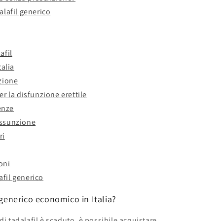
alafil generico
afil
talia
izione
er la disfunzione erettile
renze
assunzione
ri
oni
fil generico
 generico economico in Italia?
di tadalafil è scaduto, è possibile acquistare