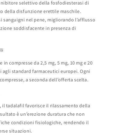
 inibitore selettivo della fosfodiesterasi di
to della disfunzione erettile maschile.
si sanguigni nel pene, migliorando l’afflusso
zione soddisfacente in presenza di
li
ile in compresse da 2,5 mg, 5 mg, 10 mg e 20
i agli standard farmaceutici europei. Ogni
compresse, a seconda dell’offerta scelta.
l
 il tadalafil favorisce il rilassamento della
risultato è un’erezione duratura che non
iche condizioni fisiologiche, rendendo il
erse situazioni.