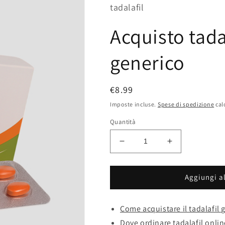
tadalafil
Acquisto tad
generico
Prezzo
€8.99
di
Imposte incluse.
Spese di spedizione
cal
listino
Quantità
Diminuisci
Aumenta
quantità
quantità
per
per
Acquisto
Acquisto
Aggiungi al
tadalafil
tadalafil
economico
economico
Come acquistare il tadalafil 
generico
generico
Dove ordinare tadalafil onli