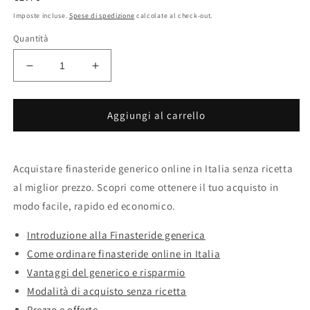
di
Imposte incluse.
Spese di spedizione
calcolate al check-out.
listino
Quantità
Diminuisci
Aumenta
quantità
quantità
per
per
Ordinare
Ordinare
Aggiungi al carrello
finasteride
finasteride
generico
generico
economico
economico
Acquistare finasteride generico online in Italia senza ricetta
al miglior prezzo. Scopri come ottenere il tuo acquisto in
modo facile, rapido ed economico.
Introduzione alla Finasteride generica
Come ordinare finasteride online in Italia
Vantaggi del generico e risparmio
Modalità di acquisto senza ricetta
Prezzo e offerte