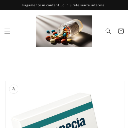
Vai
Pagamento in contanti, o in 3 rate senza interessi
direttamente
ai contenuti
Carrell
Passa alle
informazioni
sul prodotto