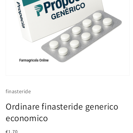
Apri
contenuti
multimediali
finasteride
1
in
finestra
Ordinare finasteride generico
modale
economico
Prezzo
€1.70