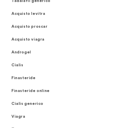
Tadalafil generico
Acquisto levitra
Acquisto proscar
Acquisto viagra
Androgel
Cialis
Finasteride
Finasteride online
Cialis generico
Viagra