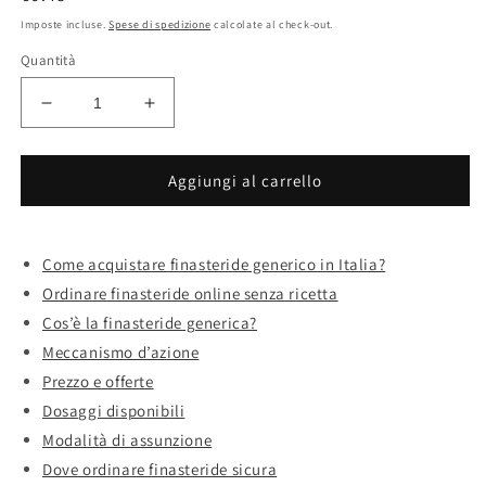
di
Imposte incluse.
Spese di spedizione
calcolate al check-out.
listino
Quantità
Diminuisci
Aumenta
quantità
quantità
per
per
Acquisto
Acquisto
Aggiungi al carrello
finasteride
finasteride
online
online
generico
generico
Come acquistare finasteride generico in Italia?
Ordinare finasteride online senza ricetta
Cos’è la finasteride generica?
Meccanismo d’azione
Prezzo e offerte
Dosaggi disponibili
Modalità di assunzione
Dove ordinare finasteride sicura