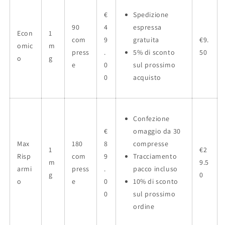
€
Spedizione
90
4
espressa
Econ
1
com
9
gratuita
€9.
omic
m
press
.
5% di sconto
50
o
g
e
0
sul prossimo
0
acquisto
Confezione
€
omaggio da 30
Max
180
8
compresse
1
€2
Risp
com
9
Tracciamento
m
9.5
armi
press
.
pacco incluso
g
0
o
e
0
10% di sconto
0
sul prossimo
ordine