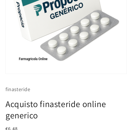
Apri
contenuti
multimediali
finasteride
1
in
finestra
Acquisto finasteride online
modale
generico
Prezzo
€6.48