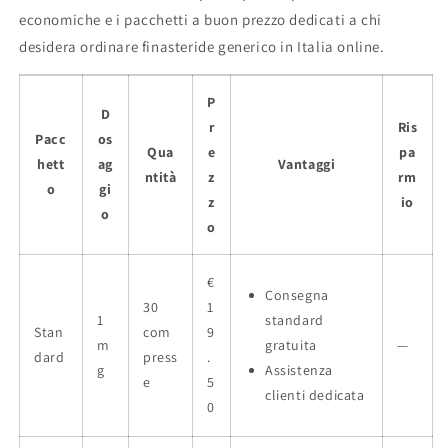
economiche e i pacchetti a buon prezzo dedicati a chi
desidera ordinare finasteride generico in Italia online.
P
D
r
Ris
Pacc
os
Qua
e
pa
hett
ag
Vantaggi
ntità
z
rm
o
gi
z
io
o
o
€
Consegna
30
1
1
standard
Stan
com
9
m
gratuita
—
dard
press
.
g
Assistenza
e
5
clienti dedicata
0