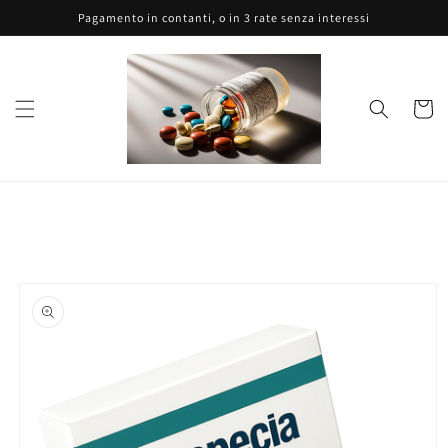
Vai
Pagamento in contanti, o in 3 rate senza interessi
direttamente
ai contenuti
Carrell
Passa alle
informazioni
sul prodotto