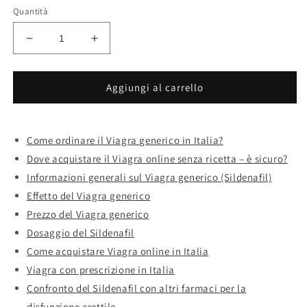
listino
Quantità
Diminuisci
Aumenta
quantità
quantità
per
per
Ordinare
Ordinare
Aggiungi al carrello
viagra
viagra
online
online
generico
generico
Come ordinare il Viagra generico in Italia?
Dove acquistare il Viagra online senza ricetta – è sicuro?
Informazioni generali sul Viagra generico (Sildenafil)
Effetto del Viagra generico
Prezzo del Viagra generico
Dosaggio del Sildenafil
Come acquistare Viagra online in Italia
Viagra con prescrizione in Italia
Confronto del Sildenafil con altri farmaci per la
disfunzione erettile