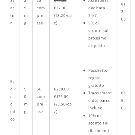
St
2
10
€45.00
Assistenza
€1
ar
5
com
€32.00
dedicata
3.
te
m
pre
(€3.20/cp
24/7
00
r
g
sse
z)
5% di
sconto sul
prossimo
acquisto
Pacchetto
regalo
Ec
gratuito
o
5
50
€230.00
Tracciament
€5
n
0
com
€175.00
o del pacco
5.
o
m
pre
(€3.50/cp
incluso
00
mi
g
sse
z)
10% di
co
sconto sui
rifacimenti