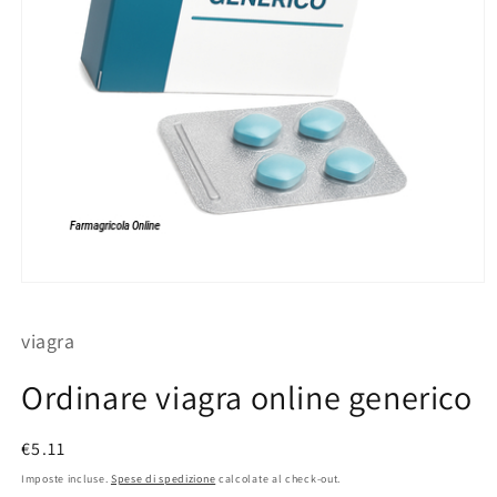
Apri
contenuti
multimediali
viagra
1
in
finestra
Ordinare viagra online generico
modale
Prezzo
€5.11
di
Imposte incluse.
Spese di spedizione
calcolate al check-out.