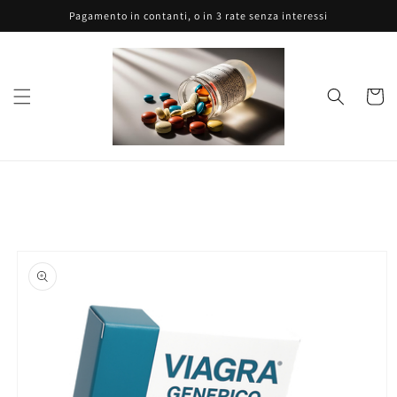
Vai
Pagamento in contanti, o in 3 rate senza interessi
direttamente
ai contenuti
Carrell
Passa alle
informazioni
sul prodotto