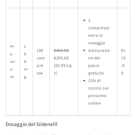
2
compresse
extra in
omaggio
Pr
1
100
€420.00
Assicurazio
€1
e
0
com
€295.00
ne del
25
mi
0
pre
(€2.95/cp
pacco
.0
u
m
sse
z)
gratuita
0
m
g
15% di
sconto sul
prossimo
ordine
Dosaggio del Sildenafil