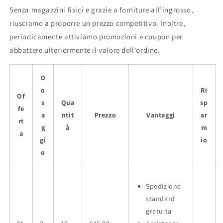
Senza magazzini fisici e grazie a forniture all’ingrosso,
riusciamo a proporre un prezzo competitivo. Inoltre,
periodicamente attiviamo promozioni e coupon per
abbattere ulteriormente il valore dell’ordine.
D
o
Ri
Of
s
Qua
sp
fe
a
ntit
Prezzo
Vantaggi
ar
rt
g
à
m
a
gi
io
o
Spedizione
standard
gratuita