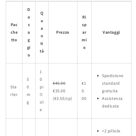
D
Q
o
Ri
u
Pac
s
sp
a
che
a
Prezzo
ar
Vantaggi
n
tto
g
mi
ti
gi
o
tà
o
1
Spedizione
5
0
€45.00
€1
standard
Sta
0
pi
€35.00
0.
gratuita
rter
m
ll
(€3.50/cp)
00
Assistenza
g
ol
dedicata
e
+2 pillole