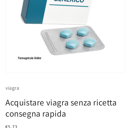
Apri
contenuti
multimediali
viagra
1
in
finestra
Acquistare viagra senza ricetta
modale
consegna rapida
Prezzo
€5.73