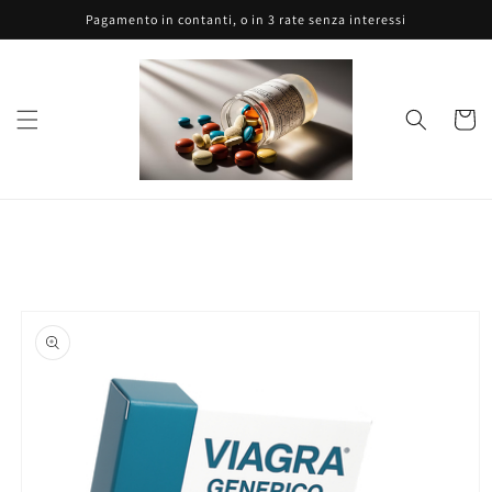
Vai
Pagamento in contanti, o in 3 rate senza interessi
direttamente
ai contenuti
Carrell
Passa alle
informazioni
sul prodotto