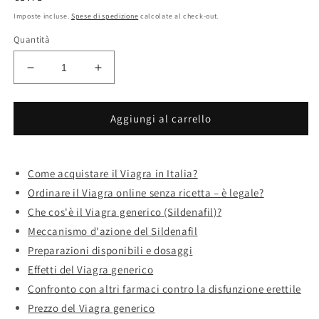
di
Imposte incluse.
Spese di spedizione
calcolate al check-out.
listino
Quantità
Diminuisci
Aumenta
quantità
quantità
per
per
Acquistare
Acquistare
Aggiungi al carrello
viagra
viagra
senza
senza
ricetta
ricetta
Come acquistare il Viagra in Italia?
consegna
consegna
Ordinare il Viagra online senza ricetta – è legale?
rapida
rapida
Che cos'è il Viagra generico (Sildenafil)?
Meccanismo d'azione del Sildenafil
Preparazioni disponibili e dosaggi
Effetti del Viagra generico
Confronto con altri farmaci contro la disfunzione erettile
Prezzo del Viagra generico