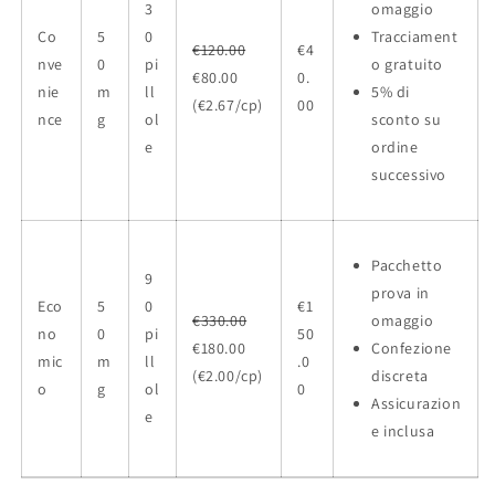
3
omaggio
Co
5
0
Tracciament
€120.00
€4
nve
0
pi
o gratuito
€80.00
0.
nie
m
ll
5% di
(€2.67/cp)
00
nce
g
ol
sconto su
e
ordine
successivo
Pacchetto
9
prova in
Eco
5
0
€1
€330.00
omaggio
no
0
pi
50
€180.00
Confezione
mic
m
ll
.0
(€2.00/cp)
discreta
o
g
ol
0
Assicurazion
e
e inclusa