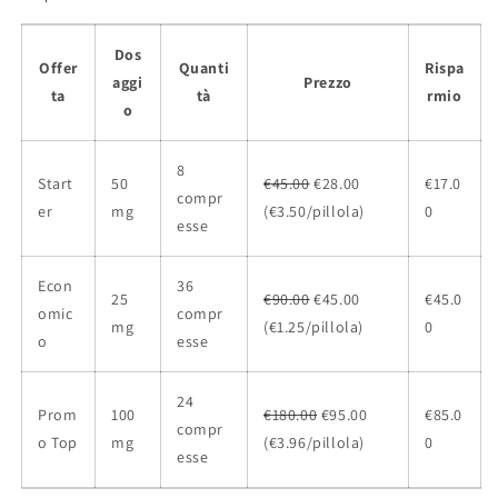
Dos
Offer
Quanti
Rispa
aggi
Prezzo
ta
tà
rmio
o
8
Start
50
€45.00
€28.00
€17.0
compr
er
mg
(€3.50/pillola)
0
esse
Econ
36
25
€90.00
€45.00
€45.0
omic
compr
mg
(€1.25/pillola)
0
o
esse
24
Prom
100
€180.00
€95.00
€85.0
compr
o Top
mg
(€3.96/pillola)
0
esse