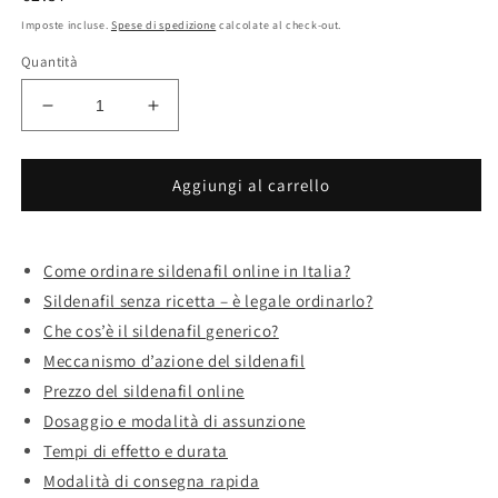
di
Imposte incluse.
Spese di spedizione
calcolate al check-out.
listino
Quantità
Diminuisci
Aumenta
quantità
quantità
per
per
Ordinare
Ordinare
Aggiungi al carrello
sildenafil
sildenafil
consegna
consegna
rapida
rapida
Come ordinare sildenafil online in Italia?
senza
senza
Sildenafil senza ricetta – è legale ordinarlo?
ricetta
ricetta
Che cos’è il sildenafil generico?
Meccanismo d’azione del sildenafil
Prezzo del sildenafil online
Dosaggio e modalità di assunzione
Tempi di effetto e durata
Modalità di consegna rapida