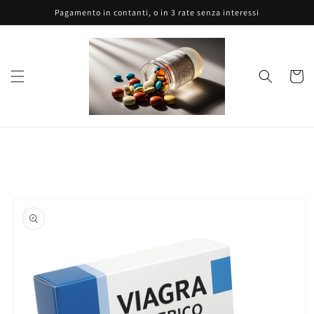
Vai
Pagamento in contanti, o in 3 rate senza interessi
direttamente
ai contenuti
Carrell
Passa alle
informazioni
sul prodotto