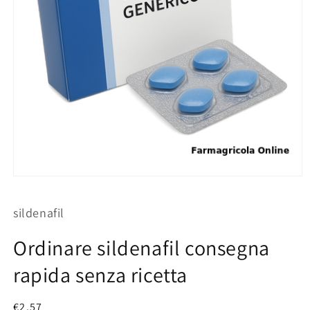
Apri
contenuti
multimediali
sildenafil
1
in
finestra
Ordinare sildenafil consegna
modale
rapida senza ricetta
Prezzo
€2.57