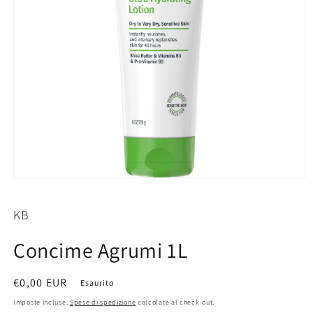
Apri
contenuti
multimediali
KB
1
in
finestra
Concime Agrumi 1L
modale
Prezzo
€0,00 EUR
Esaurito
di
Imposte incluse.
Spese di spedizione
calcolate al check-out.