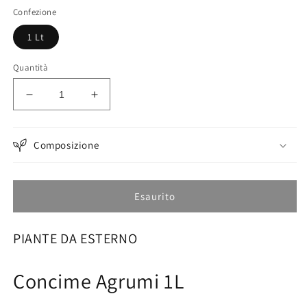
listino
Confezione
1 Lt
Quantità
Diminuisci
Aumenta
quantità
quantità
per
per
Concime
Concime
Composizione
Agrumi
Agrumi
1L
1L
Esaurito
PIANTE DA ESTERNO
Concime Agrumi 1L