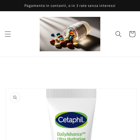
Vai
Pagamento in contanti, o in 3 rate senza interessi
direttamente
ai contenuti
Carrell
Passa alle
informazioni
sul prodotto