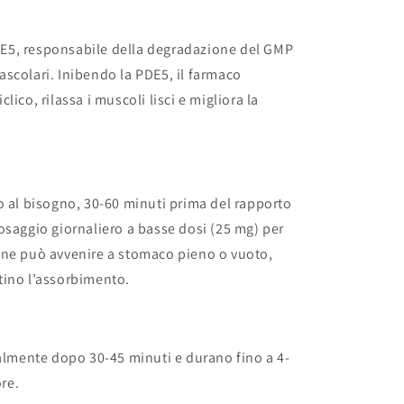
 PDE5, responsabile della degradazione del GMP
 vascolari. Inibendo la PDE5, il farmaco
ico, rilassa i muscoli lisci e migliora la
o al bisogno, 30-60 minuti prima del rapporto
osaggio giornaliero a basse dosi (25 mg) per
one può avvenire a stomaco pieno o vuoto,
tino l’assorbimento.
ralmente dopo 30-45 minuti e durano fino a 4-
ore.