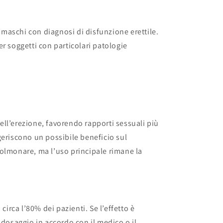
i maschi con diagnosi di disfunzione erettile.
r soggetti con particolari patologie
 dell’erezione, favorendo rapporti sessuali più
geriscono un possibile beneficio sul
olmonare, ma l’uso principale rimane la
 circa l’80% dei pazienti. Se l’effetto è
 dosaggio in accordo con il medico o il