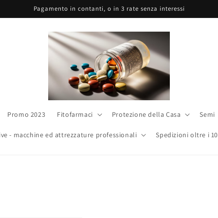
Pagamento in contanti, o in 3 rate senza interessi
Promo 2023
Fitofarmaci
Protezione della Casa
Semi
ive - macchine ed attrezzature professionali
Spedizioni oltre i 1