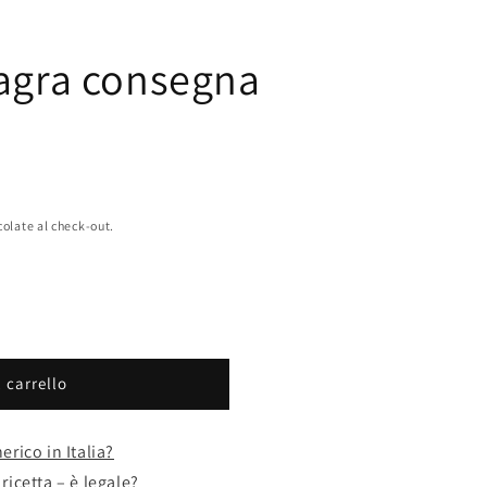
iagra consegna
colate al check-out.
 carrello
erico in Italia?
ricetta – è legale?