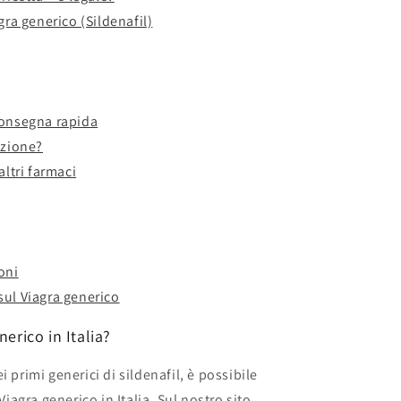
gra generico (Sildenafil)
consegna rapida
izione?
altri farmaci
oni
ul Viagra generico
erico in Italia?
 primi generici di sildenafil, è possibile
Viagra generico in Italia. Sul nostro sito