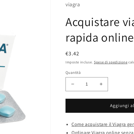
viagra
Acquistare v
rapida online
Prezzo
€3.42
di
Imposte incluse.
Spese di spedizione
cal
listino
Quantità
Diminuisci
Aumenta
quantità
quantità
per
per
Acquistare
Acquistare
Aggiungi al
viagra
viagra
consegna
consegna
Come acquistare il Viagra gen
rapida
rapida
online
online
Ordinare Viagra online senza 