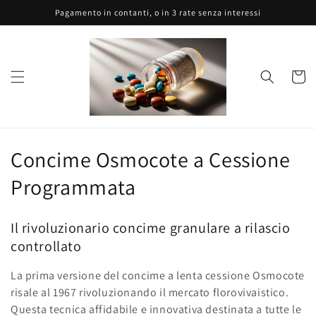
Vai
Pagamento in contanti, o in 3 rate senza interessi
direttamente
ai contenuti
Carrell
C
Concime Osmocote a Cessione
o
Programmata
l
Il rivoluzionario concime granulare a rilascio
l
controllato
e
La prima versione del concime a lenta cessione Osmocote
z
risale al 1967 rivoluzionando il mercato florovivaistico.
Questa tecnica affidabile e innovativa destinata a tutte le