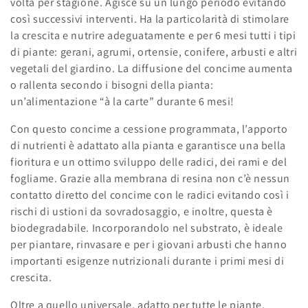
volta per stagione. Agisce su un lungo periodo evitando
così successivi interventi. Ha la particolarità di stimolare
la crescita e nutrire adeguatamente e per 6 mesi tutti i tipi
di piante: gerani, agrumi, ortensie, conifere, arbusti e altri
vegetali del giardino. La diffusione del concime aumenta
o rallenta secondo i bisogni della pianta:
un’alimentazione “à la carte” durante 6 mesi!
Con questo concime a cessione programmata, l’apporto
di nutrienti è adattato alla pianta e garantisce una bella
fioritura e un ottimo sviluppo delle radici, dei rami e del
fogliame. Grazie alla membrana di resina non c’è nessun
contatto diretto del concime con le radici evitando così i
rischi di ustioni da sovradosaggio, e inoltre, questa è
biodegradabile. Incorporandolo nel substrato, è ideale
per piantare, rinvasare e per i giovani arbusti che hanno
importanti esigenze nutrizionali durante i primi mesi di
crescita.
Oltre a quello universale, adatto per tutte le piante,