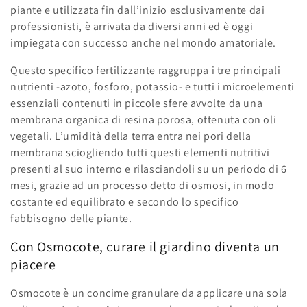
i
piante e utilizzata fin dall’inizio esclusivamente dai
professionisti, è arrivata da diversi anni ed è oggi
o
impiegata con successo anche nel mondo amatoriale.
n
Questo specifico fertilizzante raggruppa i tre principali
e
nutrienti -azoto, fosforo, potassio- e tutti i microelementi
essenziali contenuti in piccole sfere avvolte da una
:
membrana organica di resina porosa, ottenuta con oli
vegetali. L’umidità della terra entra nei pori della
membrana sciogliendo tutti questi elementi nutritivi
presenti al suo interno e rilasciandoli su un periodo di 6
mesi, grazie ad un processo detto di osmosi, in modo
costante ed equilibrato e secondo lo specifico
fabbisogno delle piante.
Con Osmocote, curare il giardino diventa un
piacere
Osmocote è un concime granulare da applicare una sola