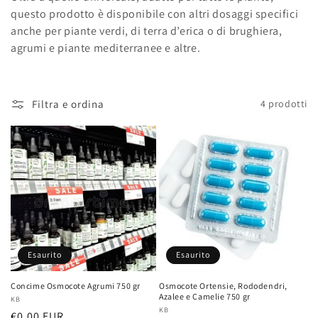
questo prodotto è disponibile con altri dosaggi specifici
anche per piante verdi, di terra d’erica o di brughiera,
agrumi e piante mediterranee e altre.
Filtra e ordina
4 prodotti
Esaurito
Esaurito
Concime Osmocote Agrumi 750 gr
Osmocote Ortensie, Rododendri,
Azalee e Camelie 750 gr
Fornitore:
KB
Fornitore:
KB
Prezzo
€0,00 EUR