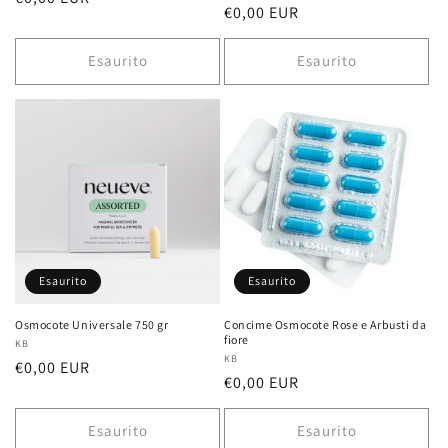
Prezzo
€0,00 EUR
di
di
listino
listino
Esaurito
Esaurito
Esaurito
Esaurito
Osmocote Universale 750 gr
Concime Osmocote Rose e Arbusti da
fiore
Fornitore:
KB
Fornitore:
KB
Prezzo
€0,00 EUR
Prezzo
€0,00 EUR
di
di
listino
listino
Esaurito
Esaurito