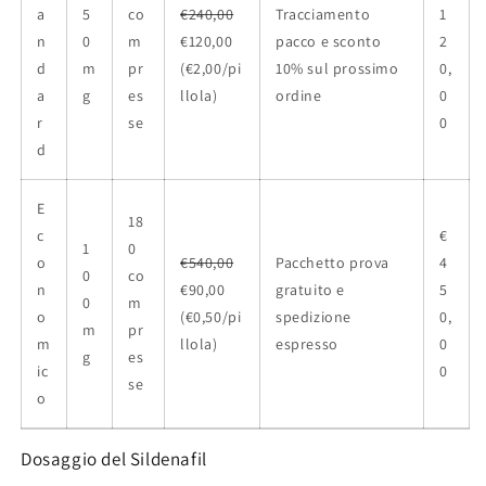
a
5
co
€240,00
Tracciamento
1
n
0
m
€120,00
pacco e sconto
2
d
m
pr
(€2,00/pi
10% sul prossimo
0,
a
g
es
llola)
ordine
0
r
se
0
d
E
18
c
€
1
0
o
€540,00
Pacchetto prova
4
0
co
n
€90,00
gratuito e
5
0
m
o
(€0,50/pi
spedizione
0,
m
pr
m
llola)
espresso
0
g
es
ic
0
se
o
Dosaggio del Sildenafil