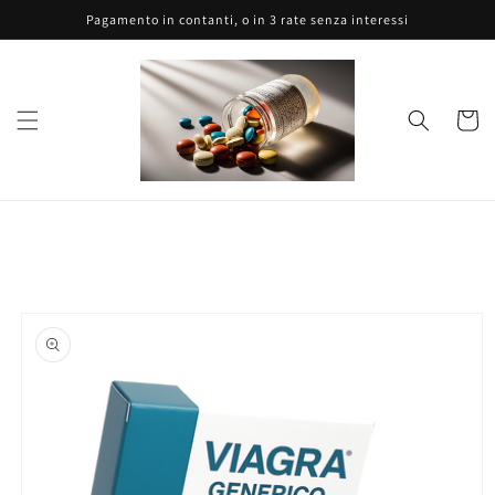
Vai
Pagamento in contanti, o in 3 rate senza interessi
direttamente
ai contenuti
Carrell
Passa alle
informazioni
sul prodotto