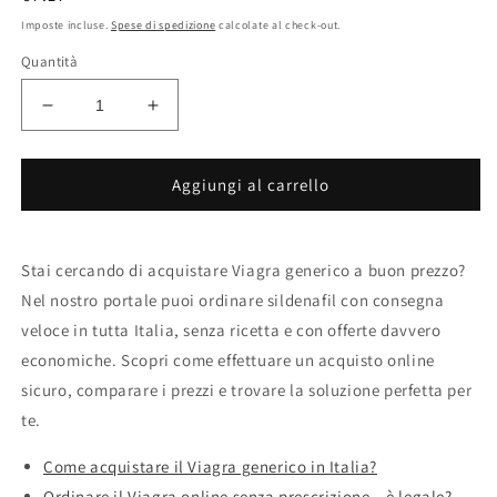
di
Imposte incluse.
Spese di spedizione
calcolate al check-out.
listino
Quantità
Diminuisci
Aumenta
quantità
quantità
per
per
Ordinare
Ordinare
Aggiungi al carrello
viagra
viagra
online
online
consegna
consegna
Stai cercando di acquistare Viagra generico a buon prezzo?
rapida
rapida
Nel nostro portale puoi ordinare sildenafil con consegna
veloce in tutta Italia, senza ricetta e con offerte davvero
economiche. Scopri come effettuare un acquisto online
sicuro, comparare i prezzi e trovare la soluzione perfetta per
te.
Come acquistare il Viagra generico in Italia?
Ordinare il Viagra online senza prescrizione – è legale?