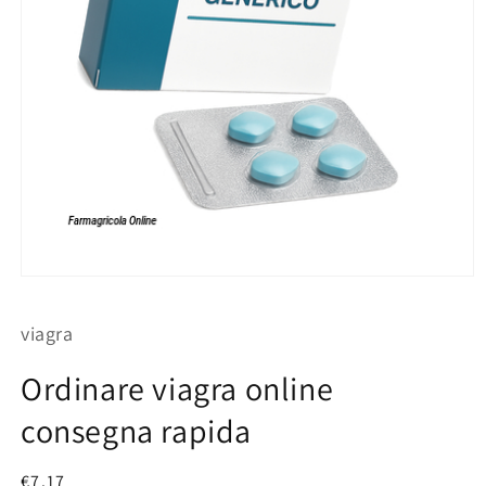
Apri
contenuti
multimediali
viagra
1
in
finestra
Ordinare viagra online
modale
consegna rapida
Prezzo
€7.17