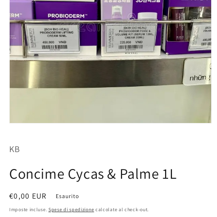
Apri
contenuti
multimediali
KB
1
in
finestra
Concime Cycas & Palme 1L
modale
Prezzo
€0,00 EUR
Esaurito
di
Imposte incluse.
Spese di spedizione
calcolate al check-out.