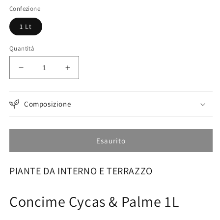
listino
Confezione
1 Lt
Quantità
Diminuisci
Aumenta
quantità
quantità
per
per
Concime
Concime
Composizione
Cycas
Cycas
&amp;
&amp;
Palme
Palme
Esaurito
1L
1L
PIANTE DA INTERNO E TERRAZZO
Concime Cycas & Palme 1L