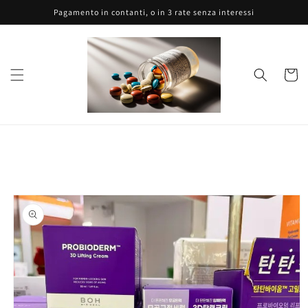
Vai
Pagamento in contanti, o in 3 rate senza interessi
direttamente
ai contenuti
Carrell
Passa alle
informazioni
sul prodotto