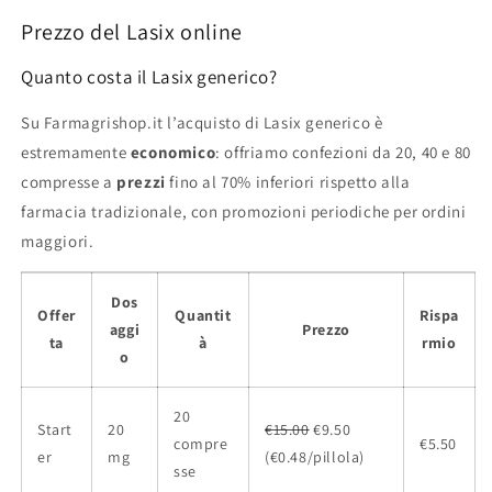
Prezzo del Lasix online
Quanto costa il Lasix generico?
Su Farmagrishop.it l’acquisto di Lasix generico è
estremamente
economico
: offriamo confezioni da 20, 40 e 80
compresse a
prezzi
fino al 70% inferiori rispetto alla
farmacia tradizionale, con promozioni periodiche per ordini
maggiori.
Dos
Offer
Quantit
Rispa
aggi
Prezzo
ta
à
rmio
o
20
Start
20
€15.00
€9.50
compre
€5.50
er
mg
(€0.48/pillola)
sse