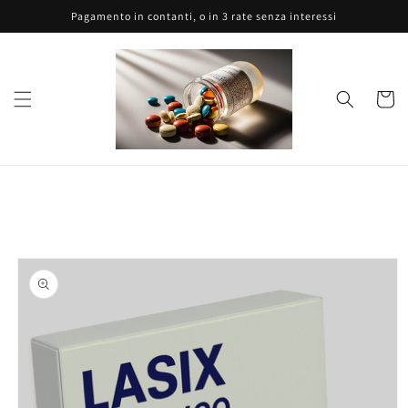
Vai
Pagamento in contanti, o in 3 rate senza interessi
direttamente
ai contenuti
Carrell
Passa alle
informazioni
sul prodotto