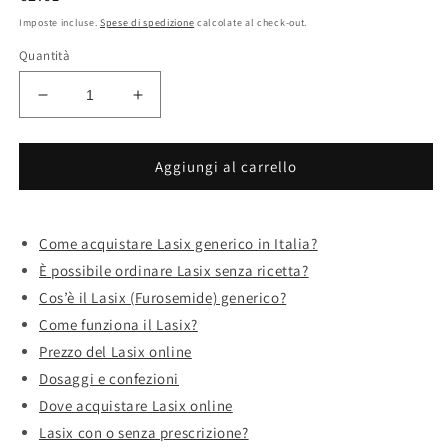
di
Imposte incluse.
Spese di spedizione
calcolate al check-out.
listino
Quantità
Diminuisci
Aumenta
quantità
quantità
per
per
Acquisto
Acquisto
Aggiungi al carrello
lasix
lasix
economico
economico
consegna
consegna
Come acquistare Lasix generico in Italia?
rapida
rapida
È possibile ordinare Lasix senza ricetta?
Cos’è il Lasix (Furosemide) generico?
Come funziona il Lasix?
Prezzo del Lasix online
Dosaggi e confezioni
Dove acquistare Lasix online
Lasix con o senza prescrizione?