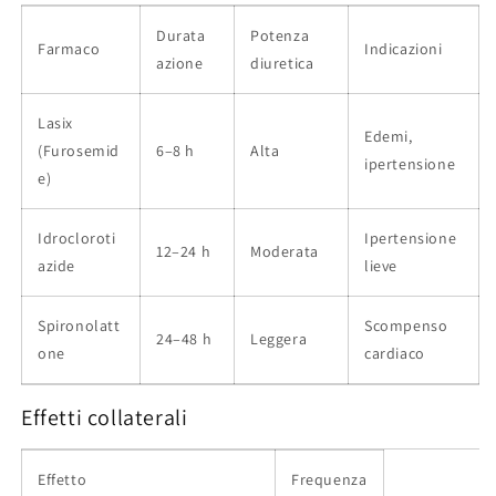
Durata
Potenza
Farmaco
Indicazioni
azione
diuretica
Lasix
Edemi,
(Furosemid
6–8 h
Alta
ipertensione
e)
Idrocloroti
Ipertensione
12–24 h
Moderata
azide
lieve
Spironolatt
Scompenso
24–48 h
Leggera
one
cardiaco
Effetti collaterali
Effetto
Frequenza