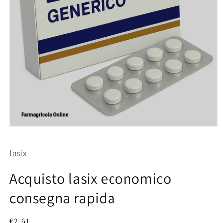
Apri
contenuti
multimediali
lasix
1
in
finestra
Acquisto lasix economico
modale
consegna rapida
Prezzo
€2.61