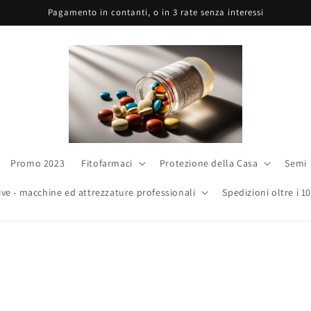
Pagamento in contanti, o in 3 rate senza interessi
Promo 2023
Fitofarmaci
Protezione della Casa
Semi
ive - macchine ed attrezzature professionali
Spedizioni oltre i 1