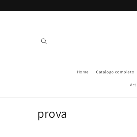
Vai
direttamente
ai contenuti
Home
Catalogo completo
Act
C
prova
o