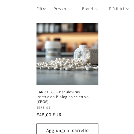
l
Filtra:
Prezzo
Brand
Più filtri
l
e
z
i
o
CARPO 600 - Baculovirus
n
Insetticida Biologico selettivo
(CPGV)
Fornitore:
SERBIOS
e
Prezzo
€48,00 EUR
di
:
listino
Aggiungi al carrello