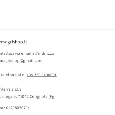
rmagrishop.it
tattaci via email all'indirizzo
rmagrishop@gmail.com
 telefono al n. ‭‭
+39 350 1430091
iterra s.r.l.s.
de legale: 71042 Cerignola (Fg)
Iva : 04218070714