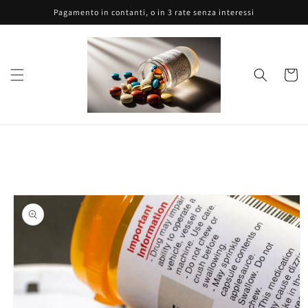
Vai
Pagamento in contanti, o in 3 rate senza interessi
direttamente
ai contenuti
Carrell
Passa alle
informazioni
sul prodotto