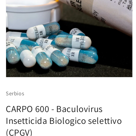
Apri
contenuti
multimediali
Serbios
1
in
finestra
CARPO 600 - Baculovirus
modale
Insetticida Biologico selettivo
(CPGV)