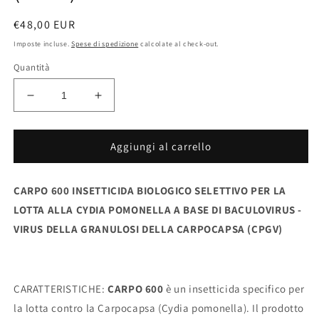
Prezzo
€48,00 EUR
di
Imposte incluse.
Spese di spedizione
calcolate al check-out.
listino
Quantità
Diminuisci
Aumenta
quantità
quantità
per
per
CARPO
CARPO
Aggiungi al carrello
600
600
-
-
CARPO 600 INSETTICIDA BIOLOGICO SELETTIVO PER LA
Baculovirus
Baculovirus
Insetticida
Insetticida
LOTTA ALLA CYDIA POMONELLA A BASE DI BACULOVIRUS -
Biologico
Biologico
VIRUS DELLA GRANULOSI DELLA CARPOCAPSA (CPGV)
selettivo
selettivo
(CPGV)
(CPGV)
CARATTERISTICHE:
CARPO 600
è un insetticida specifico per
la lotta contro la Carpocapsa (Cydia pomonella). Il prodotto