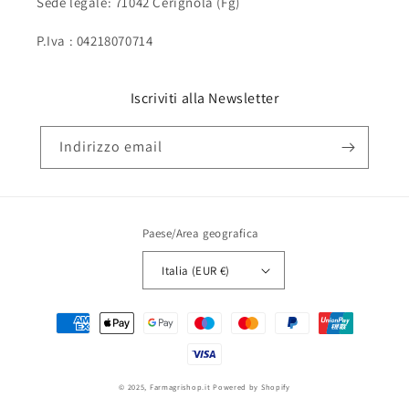
Sede legale: 71042 Cerignola (Fg)
P.Iva : 04218070714
Iscriviti alla Newsletter
Indirizzo email
Paese/Area geografica
Italia (EUR €)
Metodi
di
pagamento
© 2025,
Farmagrishop.it
Powered by Shopify