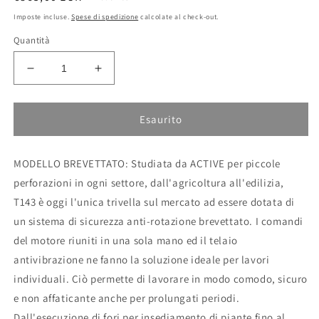
di
Imposte incluse.
Spese di spedizione
calcolate al check-out.
listino
Quantità
Diminuisci
Aumenta
quantità
quantità
per
per
Trivella
Trivella
Esaurito
per
per
piccole
piccole
MODELLO BREVETTATO: Studiata da ACTIVE per piccole
perforazioni
perforazioni
T143
T143
perforazioni in ogni settore, dall'agricoltura all'edilizia,
Active
Active
T143 è oggi l'unica trivella sul mercato ad essere dotata di
un sistema di sicurezza anti-rotazione brevettato. I comandi
del motore riuniti in una sola mano ed il telaio
antivibrazione ne fanno la soluzione ideale per lavori
individuali. Ciò permette di lavorare in modo comodo, sicuro
e non affaticante anche per prolungati periodi.
Dall'esecuzione di fori per insediamento di piante fino al