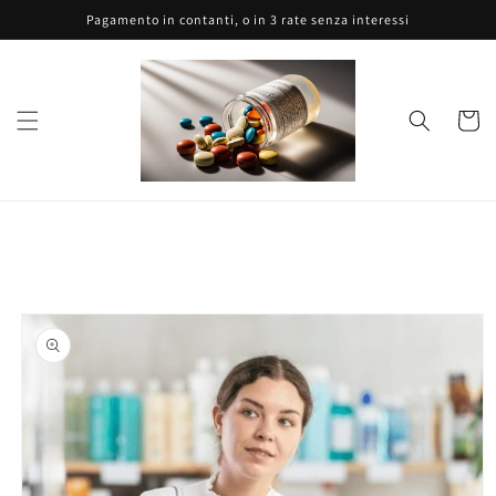
Vai
Pagamento in contanti, o in 3 rate senza interessi
direttamente
ai contenuti
Carrell
Passa alle
informazioni
sul prodotto