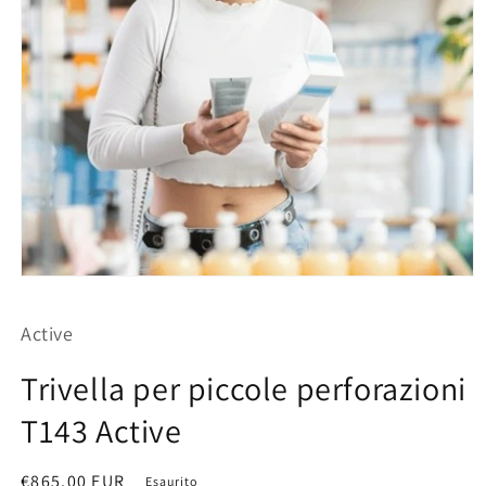
Apri
contenuti
multimediali
Active
1
in
finestra
Trivella per piccole perforazioni
modale
T143 Active
Prezzo
€865,00 EUR
Esaurito