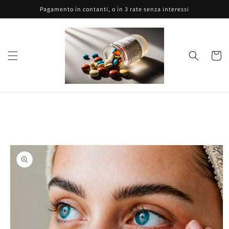
Vai
Pagamento in contanti, o in 3 rate senza interessi
direttamente
ai contenuti
Carrell
Passa alle
informazioni
sul prodotto