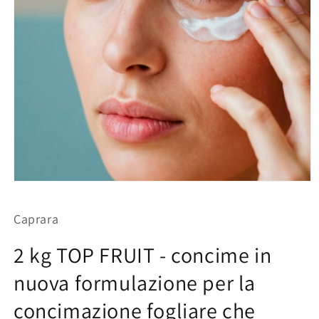
Apri
contenuti
multimediali
Caprara
1
in
finestra
2 kg TOP FRUIT - concime in
modale
nuova formulazione per la
concimazione fogliare che