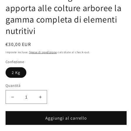
apporta alle colture arboree la
gamma completa di elementi
nutritivi
Prezzo
€30,00 EUR
di
Imposte incluse.
Spese di spedizione
calcolate al check-out.
listino
Confezione
2 Kg
Quantità
Diminuisci
Aumenta
quantità
quantità
per
per
2
2
Aggiungi al carrello
kg
kg
TOP
TOP