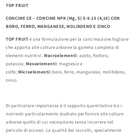
TOP FRUIT
FRUIT
FRUIT
-
-
CONCIME CE – CONCIME NPK (Mg, S) 5-8-15 (4,10) CON
concime
concime
in
in
BORO, FERRO, MANGANESE, MOLIBDENO E ZINCO
nuova
nuova
formulazione
formulazione
TOP FRUIT
è una formulazione per la concimazione fogliare
per
per
che apporta alle colture arboree la gamma completa di
la
la
elementi nutritivi.
Macroelementi
: azoto, fosforo,
concimazione
concimazione
fogliare
fogliare
potassio;
Mesoelementi
: magnesio e
che
che
zolfo;
Microelementi:
boro, ferro, manganese, molibdeno,
apporta
apporta
zinco.
alle
alle
colture
colture
arboree
arboree
la
la
Di particolare importanza è il rapporto quantitativo tra i
gamma
gamma
nutrienti particolarmente studiato per fornire alle colture
completa
completa
di
di
arboree quello di cui necessitano senza incorrere nel
elementi
elementi
pericolo di eccessi. La qualità dei raccolti, specialmente
nutritivi
nutritivi