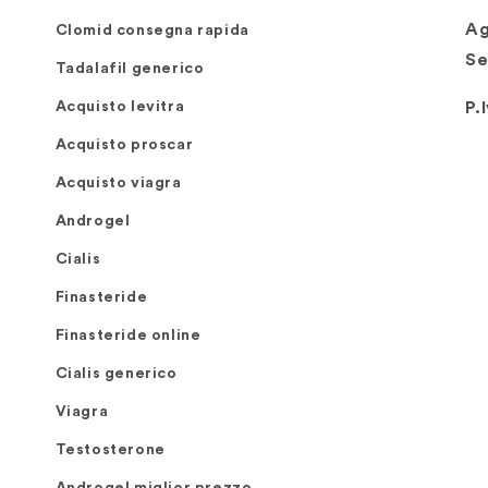
Ag
Clomid consegna rapida
Se
Tadalafil generico
Acquisto levitra
P.
Acquisto proscar
Acquisto viagra
Androgel
Cialis
Finasteride
Finasteride online
Cialis generico
Viagra
Testosterone
Androgel miglior prezzo