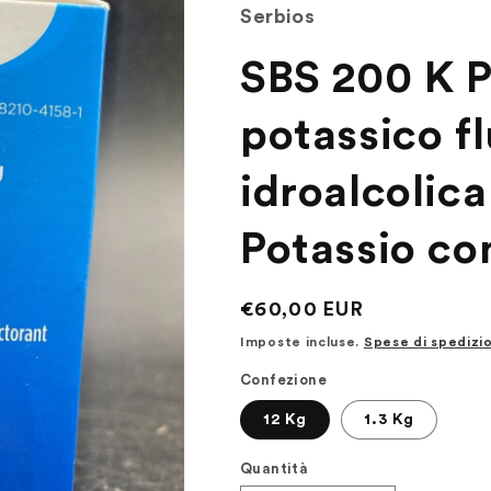
Serbios
SBS 200 K 
potassico fl
idroalcolica 
Potassio con
Prezzo
€60,00 EUR
di
Imposte incluse.
Spese di spedizi
listino
Confezione
12 Kg
1.3 Kg
Quantità