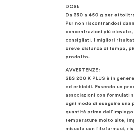
DOSI:
Da 350 a 450 g per ettolitr
Pur non riscontrandosi danni
concentrazioni più elevate,
consigliati. I migliori risul
breve distanza di tempo, pi
prodotto.
AVVERTENZE:
SBS 200 K PLUS è in genere m
ed erbicidi. Essendo un prod
associazioni con formulati se
ogni modo di eseguire una p
quantità prima dell’impiego 
temperature molto alte, imp
miscele con fitofarmaci, ris