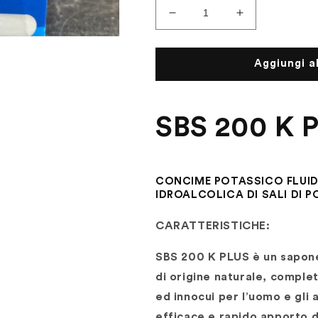
Diminuisci
Aumenta
quantità
quantità
per
per
SBS
SBS
Aggiungi al
200
200
K
K
PLUS
PLUS
SBS 200 K 
-
-
Concime
Concime
potassico
potassico
fluido
fluido
CONCIME POTASSICO FLUID
in
in
IDROALCOLICA DI SALI DI P
soluzione
soluzione
idroalcolica
idroalcolica
CARATTERISTICHE:
di
di
sali
sali
di
di
SBS 200 K PLUS è un sapone
Potassio
Potassio
di origine naturale, comple
con
con
ed innocui per l’uomo e gli
silicati
silicati
efficace e rapido apporto di