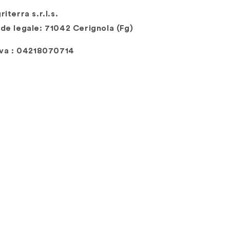
riterra s.r.l.s.
de legale: 71042 Cerignola (Fg)
Iva : 04218070714