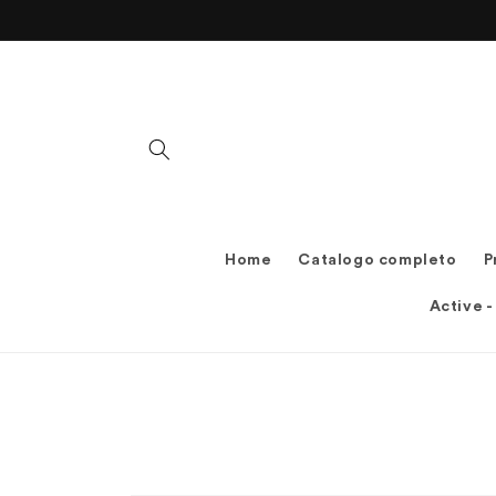
Vai
direttamente
ai contenuti
Home
Catalogo completo
P
Active -
Passa alle