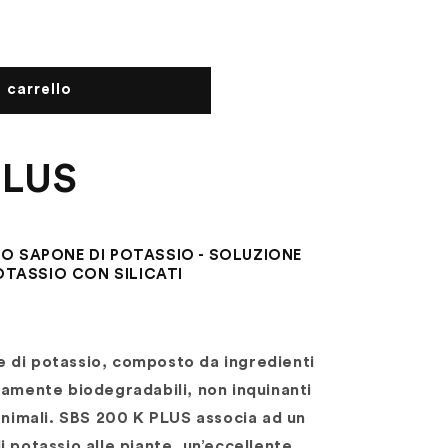
 carrello
PLUS
O SAPONE DI POTASSIO - SOLUZIONE
OTASSIO CON SILICATI
 di potassio, composto da ingredienti
tamente biodegradabili, non inquinanti
 animali. SBS 200 K PLUS associa ad un
 potassio alle piante, un’eccellente