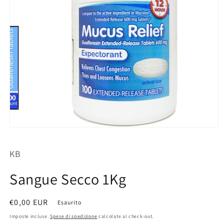
Apri
contenuti
multimediali
KB
1
in
finestra
Sangue Secco 1Kg
modale
Prezzo
€0,00 EUR
Esaurito
di
Imposte incluse.
Spese di spedizione
calcolate al check-out.