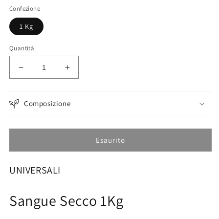
listino
Confezione
1 Kg
Quantità
Diminuisci
Aumenta
quantità
quantità
per
per
Sangue
Sangue
Composizione
Secco
Secco
1Kg
1Kg
Esaurito
UNIVERSALI
Sangue Secco 1Kg