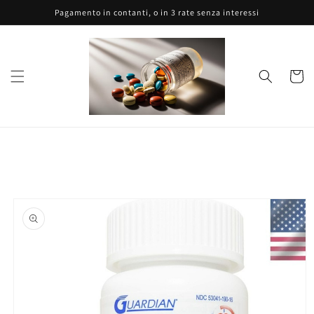
Vai
Pagamento in contanti, o in 3 rate senza interessi
direttamente
ai contenuti
Carrell
Passa alle
informazioni
sul prodotto