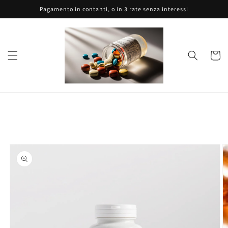
Vai
Pagamento in contanti, o in 3 rate senza interessi
direttamente
ai contenuti
Carrell
Passa alle
informazioni
sul prodotto