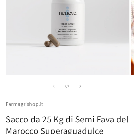
Apri
Ap
contenuti
co
multimediali
mu
su
1
/
2
1
2
in
in
finestra
fi
Farmagrishop.it
modale
m
Sacco da 25 Kg di Semi Fava del
Marocco Superaguadulce