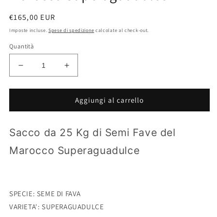
Prezzo
€165,00 EUR
di
Imposte incluse.
Spese di spedizione
calcolate al check-out.
listino
Quantità
Diminuisci
Aumenta
quantità
quantità
per
per
Sacco
Sacco
Aggiungi al carrello
da
da
25
25
Kg
Kg
Sacco da 25 Kg di Semi Fave del
di
di
Marocco Superaguadulce
Semi
Semi
Fava
Fava
del
del
Marocco
Marocco
Superaguadulce
Superaguadulce
SPECIE: SEME DI FAVA
VARIETA': SUPERAGUADULCE