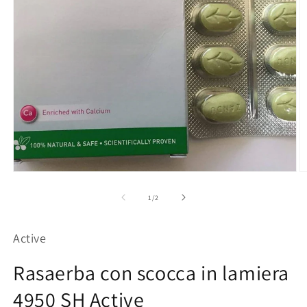
Apri
Ap
contenuti
co
multimediali
mu
su
1
/
2
1
2
in
in
finestra
fi
Active
modale
m
Rasaerba con scocca in lamiera
4950 SH Active