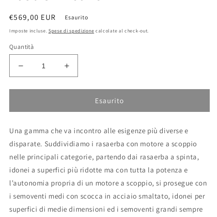
Prezzo
€569,00 EUR
Esaurito
di
Imposte incluse.
Spese di spedizione
calcolate al check-out.
listino
Quantità
Diminuisci
Aumenta
quantità
quantità
per
per
Rasaerba
Rasaerba
Esaurito
con
con
scocca
scocca
Una gamma che va incontro alle esigenze più diverse e
in
in
lamiera
lamiera
disparate. Suddividiamo i rasaerba con motore a scoppio
4950
4950
nelle principali categorie, partendo dai rasaerba a spinta,
SH
SH
idonei a superfici più ridotte ma con tutta la potenza e
Active
Active
l’autonomia propria di un motore a scoppio, si prosegue con
i semoventi medi con scocca in acciaio smaltato, idonei per
superfici di medie dimensioni ed i semoventi grandi sempre