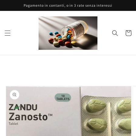
Vai
Pagamento in contanti, o in 3 rate senza interessi
direttamente
ai contenuti
Carrell
Passa alle
informazioni
sul prodotto