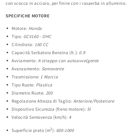
con scocca in acciaio, per finire con i rasaerba in alluminio.
SPECIFICHE MOTORE
Motore:
Honda
Tipo:
GCV160 - OHC
Cilindrata:
160 CC
Capacità Serbatoio Benzina (lt.):
0.9
Avviamento:
A strappo con autoavvolgente
Avanzamento:
Semovente
Trasmissione:
1 Marcia
Tipo Ruote:
Plastica
Diametro Ruote:
200
Regolazione Altezza di Taglio:
Anteriore/Posteriore
Dispositivo Sicurezza (freno motore):
SI
Velocità Semovenza (km/h):
4
2
Superficie prato (m
):
600-1000