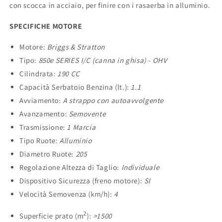
con scocca in acciaio, per finire con i rasaerba in alluminio.
SPECIFICHE MOTORE
Motore:
Briggs & Stratton
Tipo:
850e SERIES I/C (canna in ghisa) - OHV
Cilindrata:
190 CC
Capacità Serbatoio Benzina (lt.):
1.1
Avviamento:
A strappo con autoavvolgente
Avanzamento:
Semovente
Trasmissione:
1 Marcia
Tipo Ruote:
Alluminio
Diametro Ruote:
205
Regolazione Altezza di Taglio:
Individuale
Dispositivo Sicurezza (freno motore):
SI
Velocità Semovenza (km/h):
4
2
Superficie prato (m
):
>1500