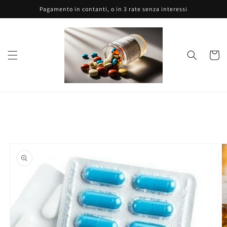
Vai
Pagamento in contanti, o in 3 rate senza interessi
direttamente
ai contenuti
Carrell
Passa alle
informazioni
sul prodotto