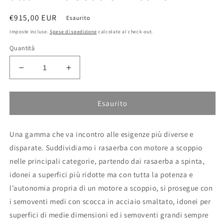
Prezzo
€915,00 EUR
Esaurito
di
Imposte incluse.
Spese di spedizione
calcolate al check-out.
listino
Quantità
Diminuisci
Aumenta
quantità
quantità
per
per
Rasaerba
Rasaerba
Esaurito
con
con
scocca
scocca
Una gamma che va incontro alle esigenze più diverse e
in
in
alluminio
alluminio
disparate. Suddividiamo i rasaerba con motore a scoppio
5800
5800
nelle principali categorie, partendo dai rasaerba a spinta,
SB
SB
idonei a superfici più ridotte ma con tutta la potenza e
Active
Active
l’autonomia propria di un motore a scoppio, si prosegue con
i semoventi medi con scocca in acciaio smaltato, idonei per
superfici di medie dimensioni ed i semoventi grandi sempre