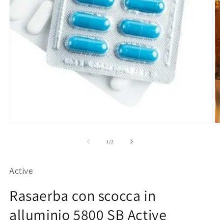
Apri
Ap
contenuti
co
multimediali
mu
su
1
/
2
1
2
in
in
finestra
fi
Active
modale
m
Rasaerba con scocca in
alluminio 5800 SB Active