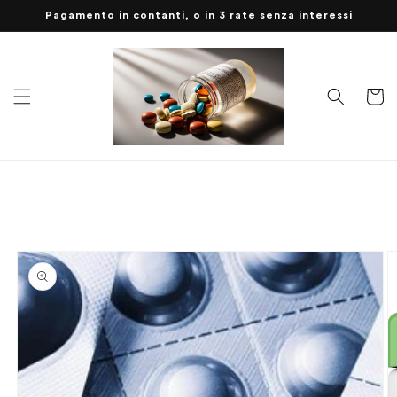
Vai
Pagamento in contanti, o in 3 rate senza interessi
direttamente
ai contenuti
Carrell
Passa alle
informazioni
sul
prodotto