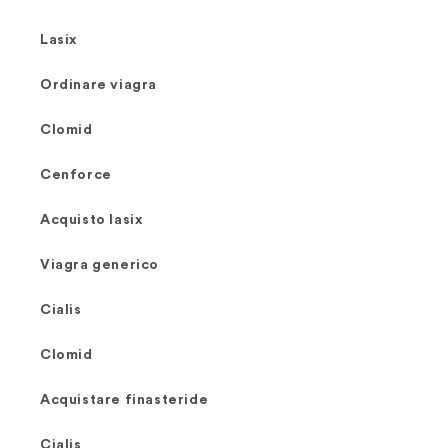
Lasix
Ordinare viagra
Clomid
Cenforce
Acquisto lasix
Viagra generico
Cialis
Clomid
Acquistare finasteride
Cialis