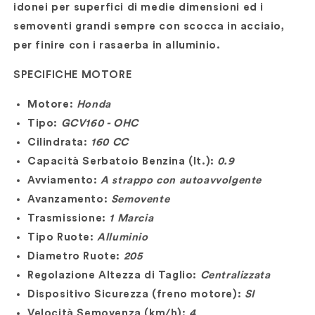
idonei per superfici di medie dimensioni ed i
semoventi grandi sempre con scocca in acciaio,
per finire con i rasaerba in alluminio.
SPECIFICHE MOTORE
Motore:
Honda
Tipo:
GCV160 - OHC
Cilindrata:
160 CC
Capacità Serbatoio Benzina (lt.):
0.9
Avviamento:
A strappo con autoavvolgente
Avanzamento:
Semovente
Trasmissione:
1 Marcia
Tipo Ruote:
Alluminio
Diametro Ruote:
205
Regolazione Altezza di Taglio:
Centralizzata
Dispositivo Sicurezza (freno motore):
SI
Velocità Semovenza (km/h):
4