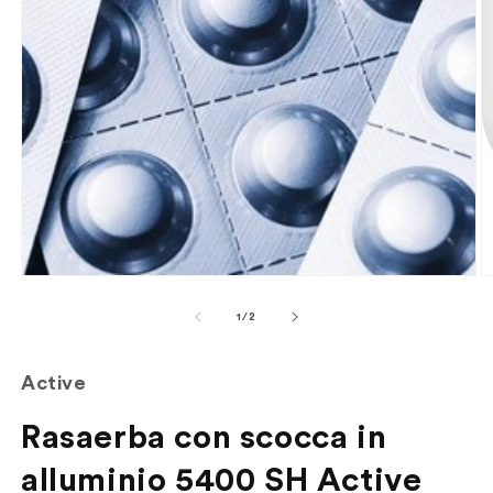
Apri
Ap
contenuti
co
multimediali
mu
su
1
/
2
1
2
in
in
finestra
fi
Active
modale
m
Rasaerba con scocca in
alluminio 5400 SH Active