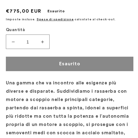
Prezzo
€775,00 EUR
Esaurito
di
Imposte incluse.
Spese di spedizione
calcolate al check-out.
listino
Quantità
Diminuisci
Aumenta
quantità
quantità
per
per
Rasaerba
Rasaerba
Esaurito
con
con
scocca
scocca
in
in
Una gamma che va incontro alle esigenze più
alluminio
alluminio
diverse e disparate. Suddividiamo i rasaerba con
5400
5400
motore a scoppio nelle principali categorie,
SH
SH
partendo dai rasaerba a spinta, idonei a superfici
Active
Active
più ridotte ma con tutta la potenza e l’autonomia
propria di un motore a scoppio, si prosegue con i
semoventi medi con scocca in acciaio smaltato,