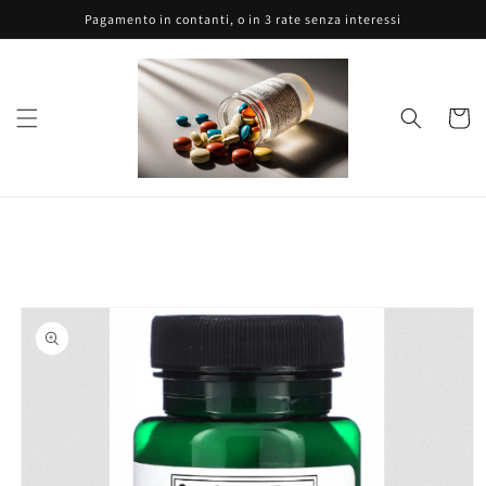
Vai
Pagamento in contanti, o in 3 rate senza interessi
direttamente
ai contenuti
Carrell
Passa alle
informazioni
sul prodotto