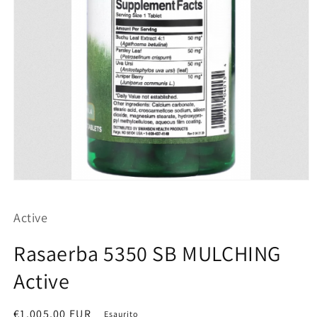
Apri
contenuti
multimediali
Active
1
in
finestra
Rasaerba 5350 SB MULCHING
modale
Active
Prezzo
€1.005,00 EUR
Esaurito