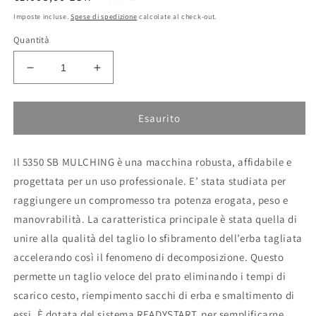
di
Imposte incluse.
Spese di spedizione
calcolate al check-out.
listino
Quantità
Diminuisci
Aumenta
quantità
quantità
per
per
Rasaerba
Rasaerba
Esaurito
5350
5350
SB
SB
Il 5350 SB MULCHING è una macchina robusta, affidabile e
MULCHING
MULCHING
Active
Active
progettata per un uso professionale. E’ stata studiata per
raggiungere un compromesso tra potenza erogata, peso e
manovrabilità. La caratteristica principale è stata quella di
unire alla qualità del taglio lo sfibramento dell’erba tagliata
accelerando così il fenomeno di decomposizione. Questo
permette un taglio veloce del prato eliminando i tempi di
scarico cesto, riempimento sacchi di erba e smaltimento di
essi. È dotata del sistema READYSTART, per semplificarne