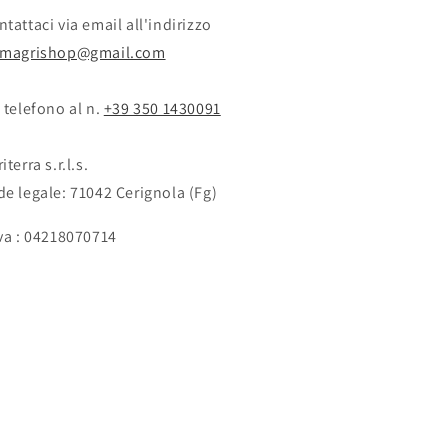
tattaci via email all'indirizzo
rmagrishop@gmail.com
 telefono al n. ‭‭
+39 350 1430091
iterra s.r.l.s.
de legale: 71042 Cerignola (Fg)
Iva : 04218070714