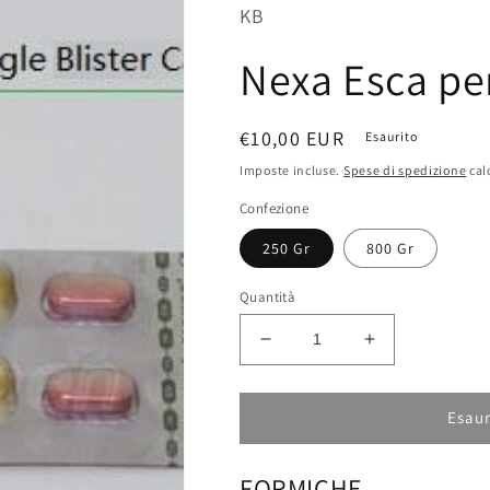
KB
Nexa Esca pe
Prezzo
€10,00 EUR
Esaurito
di
Imposte incluse.
Spese di spedizione
cal
listino
Confezione
250 Gr
800 Gr
Quantità
Diminuisci
Aumenta
quantità
quantità
per
per
Nexa
Nexa
Esaur
Esca
Esca
per
per
FORMICHE
Formiche
Formiche