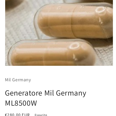
Apri
contenuti
multimediali
Mil Germany
1
in
finestra
Generatore Mil Germany
modale
ML8500W
Prezzo
€280,00 EUR
Esaurito