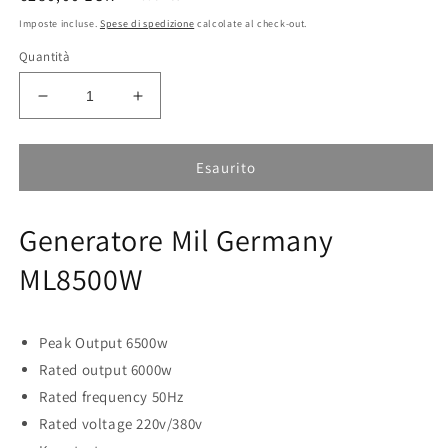
di
Imposte incluse.
Spese di spedizione
calcolate al check-out.
listino
Quantità
Diminuisci
Aumenta
quantità
quantità
per
per
Generatore
Generatore
Esaurito
Mil
Mil
Germany
Germany
Generatore Mil Germany
ML8500W
ML8500W
ML8500W
Peak Output 6500w
Rated output 6000w
Rated frequency 50Hz
Rated voltage 220v/380v