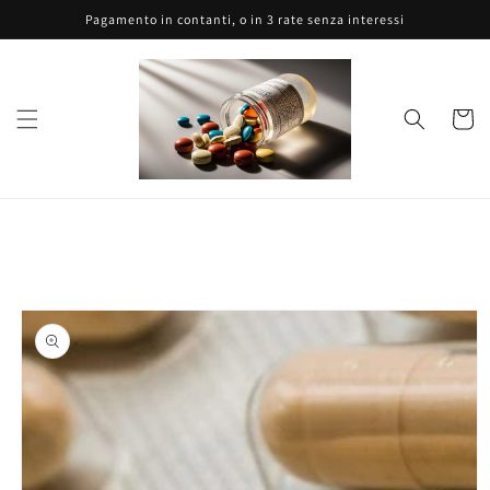
Vai
Pagamento in contanti, o in 3 rate senza interessi
direttamente
ai contenuti
Carrell
Passa alle
informazioni
sul prodotto