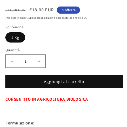
Prezzo
Prezzo
€18,00 EUR
€24,00 EUR
In offerta
di
scontato
Imposte incluse.
Spese di spedizione
calcolate al check-out.
listino
Confezione
1 Kg
Quantità
Diminuisci
Aumenta
quantità
quantità
per
per
FITOMAR
FITOMAR
Aggiungi al carrello
–
–
CONCIME
CONCIME
CONSENTITO IN AGRICOLTURA BIOLOGICA
ORGANICO
ORGANICO
AZOTATO
AZOTATO
–
–
ESTRATTO
ESTRATTO
Formulazione:
DI
DI