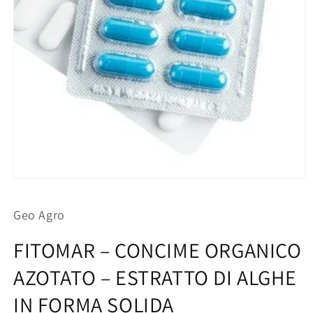
Apri
contenuti
multimediali
Geo Agro
1
in
finestra
FITOMAR – CONCIME ORGANICO
modale
AZOTATO – ESTRATTO DI ALGHE
IN FORMA SOLIDA