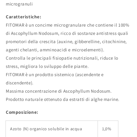
ALGHE
ALGHE
microgranuli
IN
IN
FORMA
FORMA
Caratteristiche:
SOLIDA
SOLIDA
FITOMAR è un concime microgranulare che contiene il 100%
di Ascophyllum Nodosum, ricco di sostanze antistress quali
promotori della crescita (auxine, gibberelline, citochinine,
agenti chelanti, amminoacidi e microelementi).
Controlla le principali fisiopatie nutrizionali, riduce lo
stress, migliora lo sviluppo delle piante.
FITOMAR è un prodotto sistemico (ascendente e
discendente).
Massima concentrazione di Ascophyllum Nodosum.
Prodotto naturale ottenuto da estratti di alghe marine.
Composizione:
Azoto (N) organico solubile in acqua
1,0%