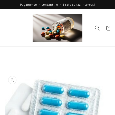
Vai
Pagamento in contanti, o in 3 rate senza interessi
direttamente
ai contenuti
Carrell
Passa alle
informazioni
sul prodotto