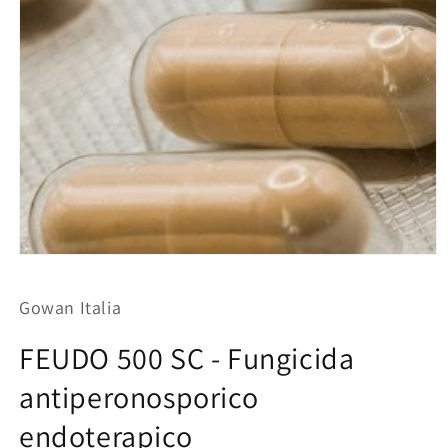
Apri
contenuti
multimediali
Gowan Italia
1
in
finestra
FEUDO 500 SC - Fungicida
modale
antiperonosporico
endoterapico