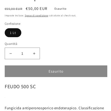
Prezzo
Prezzo
€50,00 EUR
€55,00 EUR
Esaurito
di
scontato
Imposte incluse.
Spese di spedizione
calcolate al check-out.
listino
Confezione
1 Lt
Quantità
Diminuisci
Aumenta
quantità
quantità
per
per
FEUDO
FEUDO
Esaurito
500
500
SC
SC
FEUDO 500 SC
-
-
Fungicida
Fungicida
antiperonosporico
antiperonosporico
endoterapico
endoterapico
Fungicida antiperonosporico endoterapico. Classificazione