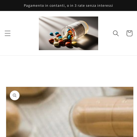
Vai
Pagamento in contanti, o in 3 rate senza interessi
direttamente
ai contenuti
Carrell
Passa alle
informazioni
sul prodotto