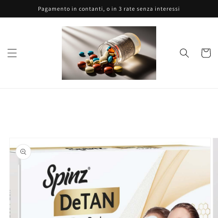
Vai
Pagamento in contanti, o in 3 rate senza interessi
direttamente
ai contenuti
Carrell
Passa alle
informazioni
sul prodotto