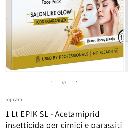
Apri
Ap
contenuti
co
multimediali
mu
su
1
/
2
1
2
in
in
finestra
fi
Sipcam
modale
m
1 Lt EPIK SL - Acetamiprid
insetticida per cimici e parassiti