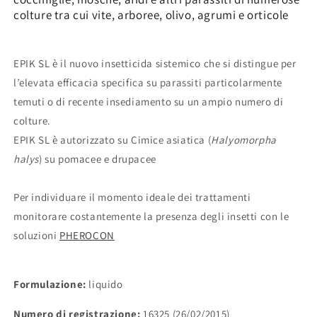
-
-
colture tra cui vite, arboree, olivo, agrumi e orticole
Acetamiprid
Acetamiprid
insetticida
insetticida
per
per
cimici
cimici
EPIK SL è il nuovo insetticida sistemico che si distingue per
e
e
l’elevata efficacia specifica su parassiti particolarmente
parassiti
parassiti
temuti o di recente insediamento su un ampio numero di
di
di
vite,
vite,
colture.
arboree,
arboree,
EPIK SL è autorizzato su Cimice asiatica (
Halyomorpha
olivo,
olivo,
halys
) su pomacee e drupacee
agrumi
agrumi
e
e
orticole
orticole
Per individuare il momento ideale dei trattamenti
monitorare costantemente la presenza degli insetti con le
soluzioni
PHEROCON
Formulazione:
liquido
Numero di registrazione:
16325 (26/02/2015)