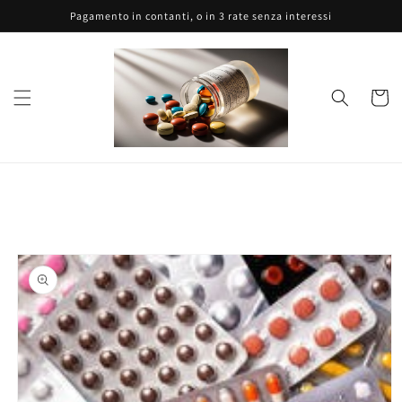
Vai
Pagamento in contanti, o in 3 rate senza interessi
direttamente
ai contenuti
Carrell
Passa alle
informazioni
sul prodotto