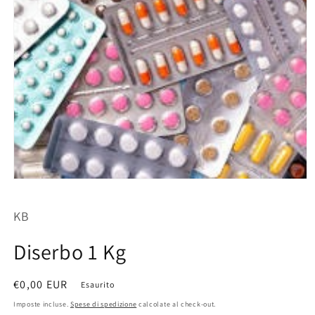
Apri
contenuti
multimediali
KB
1
in
finestra
Diserbo 1 Kg
modale
Prezzo
€0,00 EUR
Esaurito
di
Imposte incluse.
Spese di spedizione
calcolate al check-out.