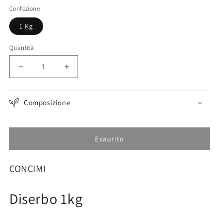
listino
Confezione
1 Kg
Quantità
Diminuisci
Aumenta
quantità
quantità
per
per
Diserbo
Diserbo
Composizione
1
1
Kg
Kg
Esaurito
CONCIMI
Diserbo 1kg