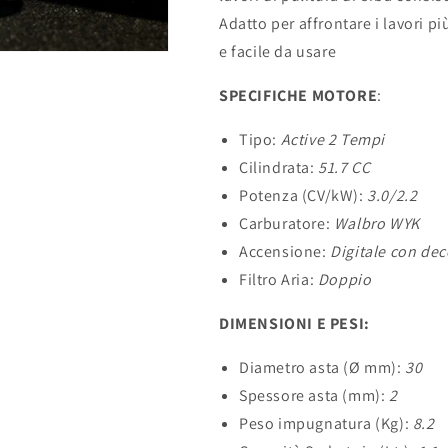
B
B
Adatto per affrontare i lavori pi
2
2
e facile da usare
tempi
tempi
Active
Active
SPECIFICHE MOTORE
:
Tipo:
Active 2 Tempi
Cilindrata:
51.7 CC
Potenza (CV/kW):
3.0/2.2
Carburatore:
Walbro WYK
Accensione:
Digitale con de
Filtro Aria:
Doppio
DIMENSIONI E PESI:
Diametro asta (Ø mm):
30
Spessore asta (mm):
2
Peso impugnatura (Kg):
8.2