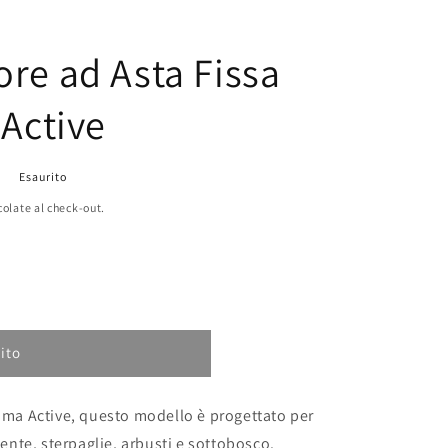
re ad Asta Fissa
 Active
Esaurito
colate al check-out.
ore
ito
amma Active, questo modello è progettato per
tente, sterpaglie, arbusti e sottobosco.