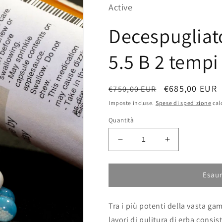
Active
Decespugliato
5.5 B 2 tempi
Prezzo
Prezzo
€685,00 EUR
€750,00 EUR
di
scontato
Imposte incluse.
Spese di spedizione
cal
listino
Quantità
Diminuisci
Aumenta
quantità
quantità
per
per
Decespugliatore
Decespugliat
Esaur
ad
ad
Asta
Asta
Tra i più potenti della vasta g
Fissa
Fissa
5.5
5.5
lavori di pulitura di erba consis