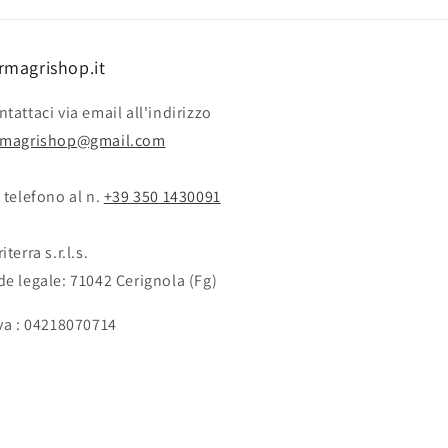
rmagrishop.it
tattaci via email all'indirizzo
rmagrishop@gmail.com
 telefono al n. ‭‭
+39 350 1430091
iterra s.r.l.s.
de legale: 71042 Cerignola (Fg)
Iva : 04218070714