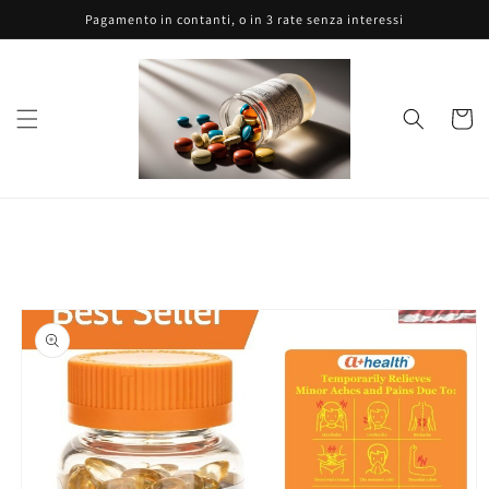
Vai
Pagamento in contanti, o in 3 rate senza interessi
direttamente
ai contenuti
Carrell
Passa alle
informazioni
sul prodotto