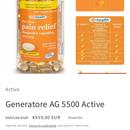
Apri
contenuti
multimediali
Active
1
in
finestra
Generatore AG 5500 Active
modale
Prezzo
Prezzo
€939,00 EUR
€987,00 EUR
Esaurito
di
scontato
Imposte incluse.
Spese di spedizione
calcolate al check-out.