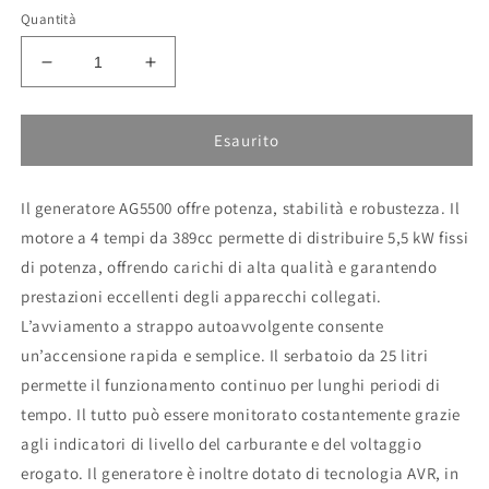
listino
Quantità
Diminuisci
Aumenta
quantità
quantità
per
per
Generatore
Generatore
Esaurito
AG
AG
5500
5500
Il generatore AG5500 offre potenza, stabilità e robustezza. Il
Active
Active
motore a 4 tempi da 389cc permette di distribuire 5,5 kW fissi
di potenza, offrendo carichi di alta qualità e garantendo
prestazioni eccellenti degli apparecchi collegati.
L’avviamento a strappo autoavvolgente consente
un’accensione rapida e semplice. Il serbatoio da 25 litri
permette il funzionamento continuo per lunghi periodi di
tempo. Il tutto può essere monitorato costantemente grazie
agli indicatori di livello del carburante e del voltaggio
erogato. Il generatore è inoltre dotato di tecnologia AVR, in