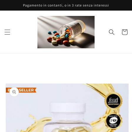
Vai
Pagamento in contanti, o in 3 rate senza interessi
direttamente
ai contenuti
Carrell
Passa alle
informazioni
sul prodotto