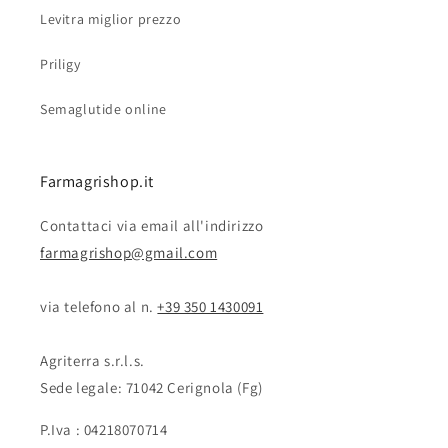
Levitra miglior prezzo
Priligy
Semaglutide online
Farmagrishop.it
Contattaci via email all'indirizzo
farmagrishop@gmail.com
via telefono al n. ‭‭
+39 350 1430091
Agriterra s.r.l.s.
Sede legale: 71042 Cerignola (Fg)
P.Iva : 04218070714