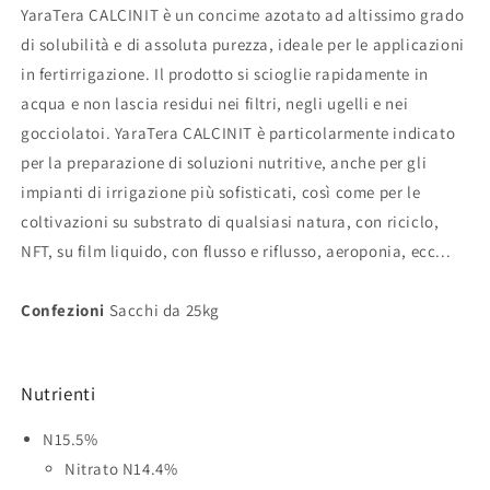
grado
grado
YaraTera CALCINIT è un concime azotato ad altissimo grado
di
di
di solubilità e di assoluta purezza, ideale per le applicazioni
solubilità
solubilità
e
e
in fertirrigazione. Il prodotto si scioglie rapidamente in
di
di
acqua e non lascia residui nei filtri, negli ugelli e nei
assoluta
assoluta
gocciolatoi. YaraTera CALCINIT è particolarmente indicato
purezza,
purezza,
per la preparazione di soluzioni nutritive, anche per gli
ideale
ideale
per
per
impianti di irrigazione più sofisticati, così come per le
le
le
coltivazioni su substrato di qualsiasi natura, con riciclo,
applicazioni
applicazioni
NFT, su film liquido, con flusso e riflusso, aeroponia, ecc...
in
in
fertirrigazione
fertirrigazione
Confezioni
Sacchi da 25kg
Nutrienti
N
15.5%
Nitrato N
14.4%