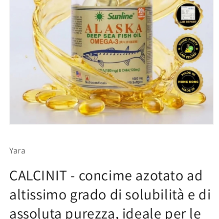
Apri
contenuti
multimediali
Yara
1
in
finestra
CALCINIT - concime azotato ad
modale
altissimo grado di solubilità e di
assoluta purezza, ideale per le