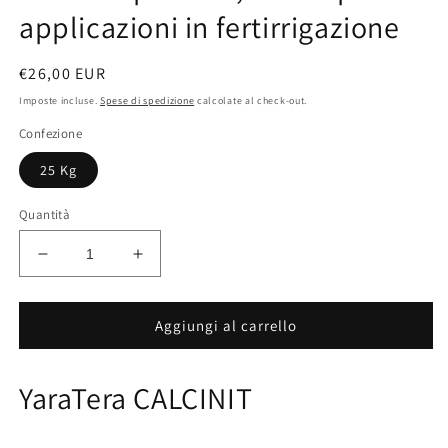
applicazioni in fertirrigazione
Prezzo
€26,00 EUR
di
Imposte incluse.
Spese di spedizione
calcolate al check-out.
listino
Confezione
25 Kg
Quantità
Diminuisci
Aumenta
quantità
quantità
per
per
CALCINIT
CALCINIT
Aggiungi al carrello
-
-
concime
concime
YaraTera CALCINIT
azotato
azotato
ad
ad
altissimo
altissimo