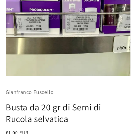
Apri
contenuti
multimediali
Gianfranco Fuscello
1
in
finestra
Busta da 20 gr di Semi di
modale
Rucola selvatica
Prezzo
€1,00 EUR