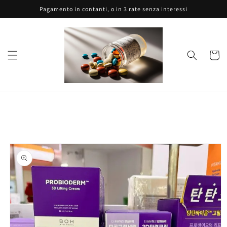
Vai
Pagamento in contanti, o in 3 rate senza interessi
direttamente
ai contenuti
Carrell
Passa alle
informazioni
sul prodotto