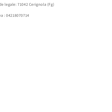
de legale: 71042 Cerignola (Fg)
Iva : 04218070714