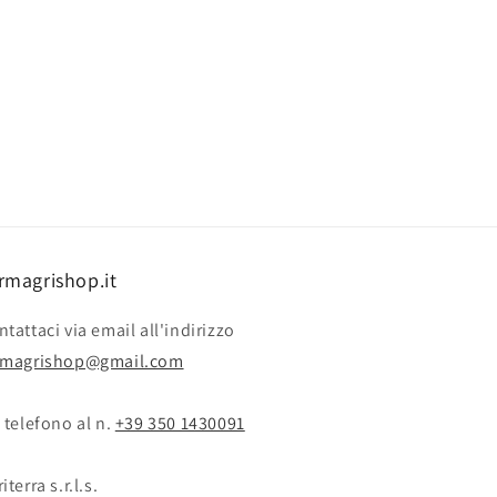
rmagrishop.it
tattaci via email all'indirizzo
rmagrishop@gmail.com
 telefono al n. ‭‭
+39 350 1430091
iterra s.r.l.s.