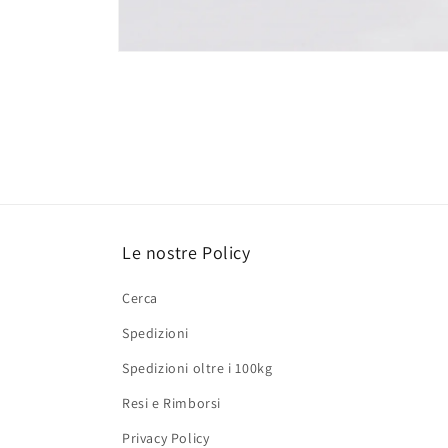
Apri
contenuti
multimediali
1
in
finestra
modale
Le nostre Policy
Cerca
Spedizioni
Spedizioni oltre i 100kg
Resi e Rimborsi
Privacy Policy