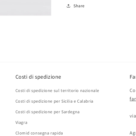
Semi
Semi
Share
di
di
Melone
Melone
rugoso
rugoso
di
di
Cosenza
Cosenza
giallo
giallo
Costi di spedizione
Fa
Con
Costi di spedizione sul territorio nazionale
fa
Costi di spedizione per Sicilia e Calabria
Costi di spedizione per Sardegna
via
Viagra
Agr
Clomid consegna rapida