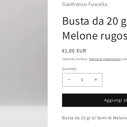
Gianfranco Fuscello
Busta da 20 g
Melone rugos
Prezzo
€1,00 EUR
di
Imposte incluse.
Spese di spedizione
cal
listino
Quantità
Diminuisci
Aumenta
quantità
quantità
per
per
Busta
Busta
Aggiungi al
da
da
20
20
Busta da 20 gr di Semi di Melon
gr
gr
di
di