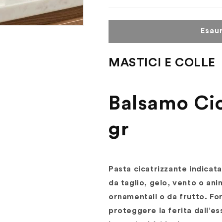
Cicatrizzante
Cicatrizzante
350
350
gr
gr
Esaur
MASTICI E COLLE
Balsamo Cic
gr
Pasta cicatrizzante indicat
da taglio, gelo, vento o anim
ornamentali o da frutto. For
proteggere la ferita dall’e