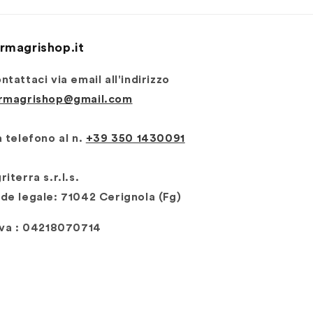
rmagrishop.it
ntattaci via email all'indirizzo
rmagrishop@gmail.com
 telefono al n. ‭‭
+39 350 1430091
riterra s.r.l.s.
de legale: 71042 Cerignola (Fg)
Iva : 04218070714