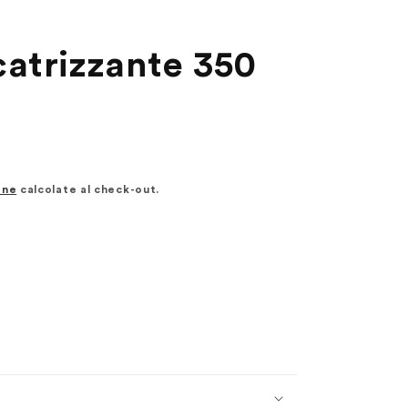
atrizzante 350
one
calcolate al check-out.