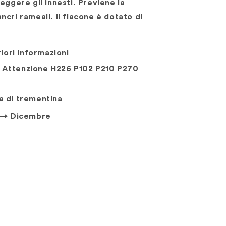
eggere gli innesti. Previene la
cri rameali. Il flacone è dotato di
riori informazioni
Attenzione H226 P102 P210 P270
a di trementina
 → Dicembre