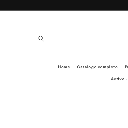
Vai
direttamente
ai contenuti
Home
Catalogo completo
P
Active -
Passa alle