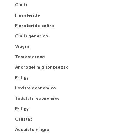
Cialis
Finasteride
Finasteride online
Cialis generico
Viagra
Testosterone
Androgel miglior prezzo
Priligy
Levitra economico
Tadalafil economico
Priligy
Orlistat
Acquisto viagra