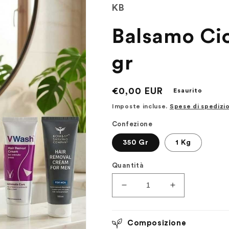
KB
Balsamo Cic
gr
Prezzo
€0,00 EUR
Esaurito
di
Imposte incluse.
Spese di spedizi
listino
Confezione
350 Gr
1 Kg
Quantità
Diminuisci
Aumenta
quantità
quantità
per
per
Balsamo
Balsamo
Composizione