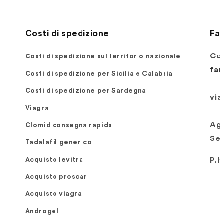
Costi di spedizione
Fa
Co
Costi di spedizione sul territorio nazionale
fa
Costi di spedizione per Sicilia e Calabria
Costi di spedizione per Sardegna
via
Viagra
Ag
Clomid consegna rapida
Se
Tadalafil generico
Acquisto levitra
P.
Acquisto proscar
Acquisto viagra
Androgel