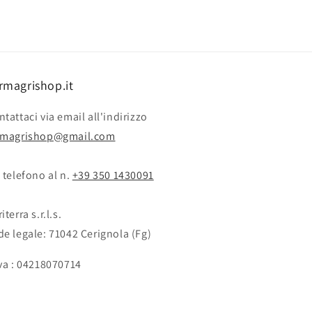
rmagrishop.it
tattaci via email all'indirizzo
rmagrishop@gmail.com
 telefono al n. ‭‭
+39 350 1430091
iterra s.r.l.s.
de legale: 71042 Cerignola (Fg)
Iva : 04218070714