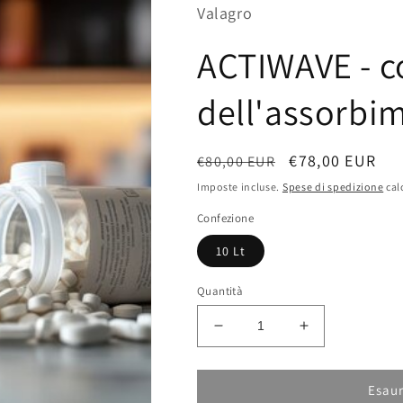
Valagro
ACTIWAVE - 
dell'assorbim
Prezzo
Prezzo
€78,00 EUR
€80,00 EUR
di
scontato
Imposte incluse.
Spese di spedizione
cal
listino
Confezione
10 Lt
Quantità
Diminuisci
Aumenta
quantità
quantità
per
per
ACTIWAVE
ACTIWAVE
Esaur