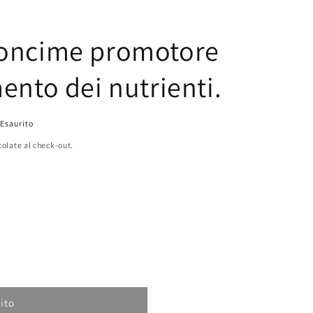
concime promotore
ento dei nutrienti.
Esaurito
colate al check-out.
ito