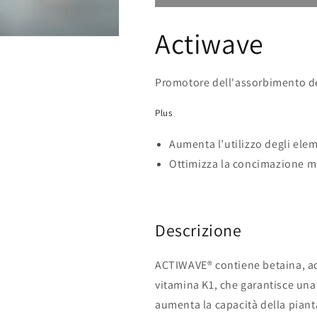
-
-
concime
concime
Actiwave
promotore
promotore
dell&#39;assorbimento
dell&#39;ass
dei
dei
nutrienti.
nutrienti.
Promotore dell'assorbimento de
Plus
Aumenta l’utilizzo degli eleme
Ottimizza la concimazione m
Descrizione
ACTIWAVE® contiene betaina, aci
vitamina K1, che garantisce una 
aumenta la capacità della piant