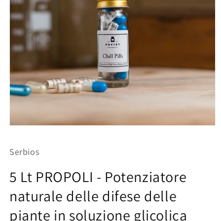
Apri
contenuti
multimediali
Serbios
1
in
finestra
5 Lt PROPOLI - Potenziatore
modale
naturale delle difese delle
piante in soluzione glicolica