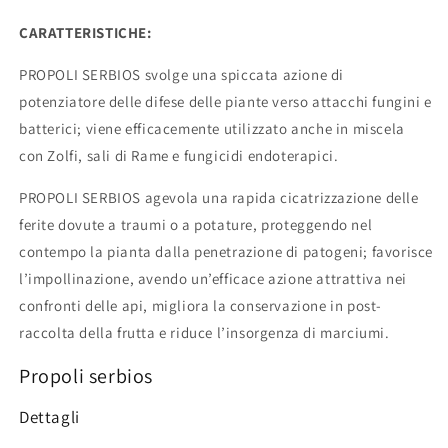
delle
delle
piante
piante
CARATTERISTICHE:
in
in
soluzione
soluzione
PROPOLI SERBIOS svolge una spiccata azione di
glicolica
glicolica
potenziatore delle difese delle piante verso attacchi fungini e
batterici; viene efficacemente utilizzato anche in miscela
con Zolfi, sali di Rame e fungicidi endoterapici.
PROPOLI SERBIOS agevola una rapida cicatrizzazione delle
ferite dovute a traumi o a potature, proteggendo nel
contempo la pianta dalla penetrazione di patogeni; favorisce
l’impollinazione, avendo un’efficace azione attrattiva nei
confronti delle api, migliora la conservazione in post-
raccolta della frutta e riduce l’insorgenza di marciumi.
Propoli serbios
Dettagli