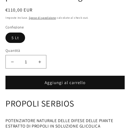
Prezzo
€110,00 EUR
di
Imposte incluse.
Spese di spedizione
calcolate al check-out.
listino
Confezione
5 Lt
Quantità
Diminuisci
Aumenta
quantità
quantità
per
per
5
5
Aggiungi al carrello
Lt
Lt
PROPOLI
PROPOLI
PROPOLI SERBIOS
-
-
Potenziatore
Potenziatore
naturale
naturale
delle
delle
POTENZIATORE NATURALE DELLE DIFESE DELLE PIANTE
difese
difese
ESTRATTO DI PROPOLI IN SOLUZIONE GLICOLICA