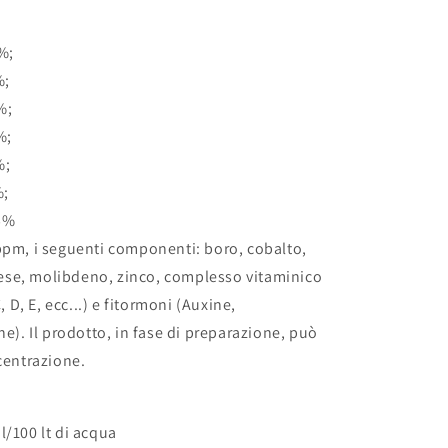
4%;
%;
2%;
8%;
%;
%;
,5%
ppm, i seguenti componenti: boro, cobalto,
ese, molibdeno, zinco, complesso vitaminico
, D, E, ecc...) e fitormoni (Auxine,
ne). Il prodotto, in fase di preparazione, può
centrazione.
l/100 lt di acqua