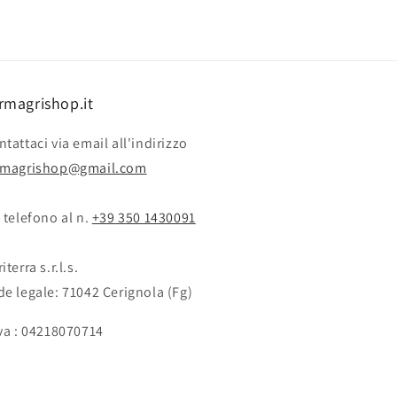
rmagrishop.it
tattaci via email all'indirizzo
rmagrishop@gmail.com
 telefono al n. ‭‭
+39 350 1430091
iterra s.r.l.s.
de legale: 71042 Cerignola (Fg)
Iva : 04218070714