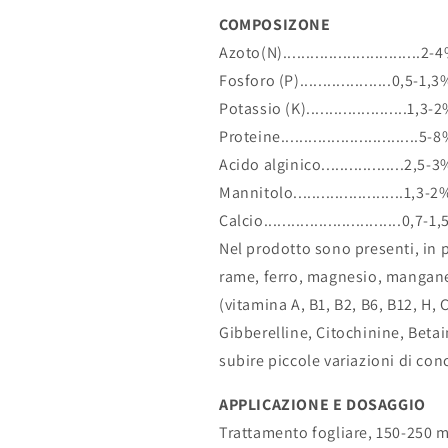
allo
allo
COMPOSIZONE
sviluppo
sviluppo
delle
delle
Azoto(N)..............................2-
coltivazioni
coltivazioni
Fosforo (P)....................0,5-1,3
vegetali
vegetali
Potassio (K)......................1,3-
Proteine..............................5-
Acido alginico..................2,5-3
Mannitolo........................1,3-2
Calcio..............................0,7-1
Nel prodotto sono presenti, in 
rame, ferro, magnesio, mangan
(vitamina A, B1, B2, B6, B12, H, C
Gibberelline, Citochinine, Betai
subire piccole variazioni di con
APPLICAZIONE E DOSAGGIO
Trattamento fogliare, 150-250 m