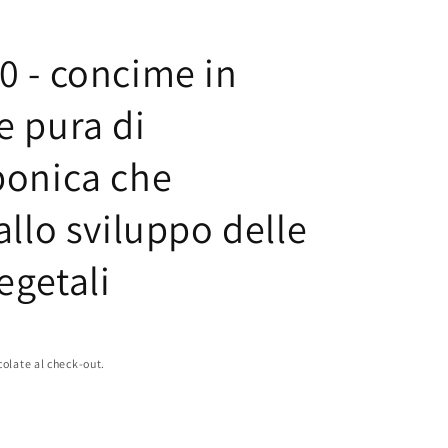
0 - concime in
e pura di
ponica che
allo sviluppo delle
egetali
colate al check-out.