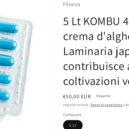
Filnova
5 Lt KOMBU 4
crema d'algh
Laminaria ja
contribuisce 
coltivazioni v
Prezzo
€50,00 EUR
Esaurito
di
Imposte incluse.
Spese di spedizione
cal
listino
Confezione
5 Lt