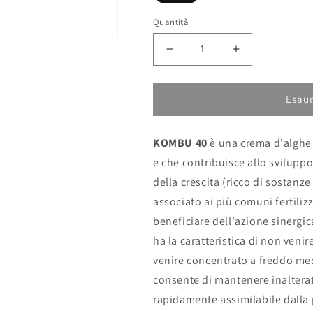
Quantità
Diminuisci
Aumenta
quantità
quantità
per
per
5
5
Esaur
Lt
Lt
KOMBU
KOMBU
KOMBU 40
è una crema d'alghe 
40
40
-
-
e che contribuisce allo sviluppo
concime
concime
della crescita (ricco di sostanz
in
in
associato ai più comuni fertilizz
crema
crema
d&#39;alghe
d&#39;alghe
beneficiare dell'azione sinergic
pura
pura
ha la caratteristica di non veni
di
di
venire concentrato a freddo me
Laminaria
Laminaria
japonica
japonica
consente di mantenere inalterati 
che
che
rapidamente assimilabile dalla 
contribuisce
contribuisce