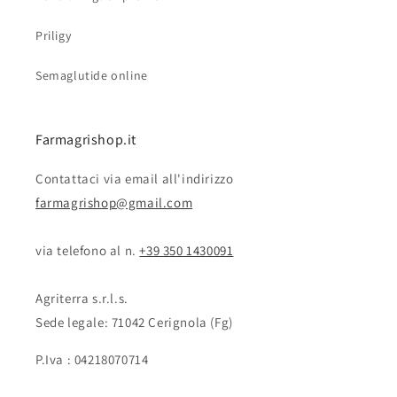
Priligy
Semaglutide online
Farmagrishop.it
Contattaci via email all'indirizzo
farmagrishop@gmail.com
via telefono al n. ‭‭
+39 350 1430091
Agriterra s.r.l.s.
Sede legale: 71042 Cerignola (Fg)
P.Iva : 04218070714