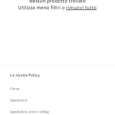
Nessun prodotto trovato
i
Utilizza meno filtri o
rimuovi tutto
o
n
e
:
Le nostre Policy
Cerca
Spedizioni
Spedizioni oltre i 100kg